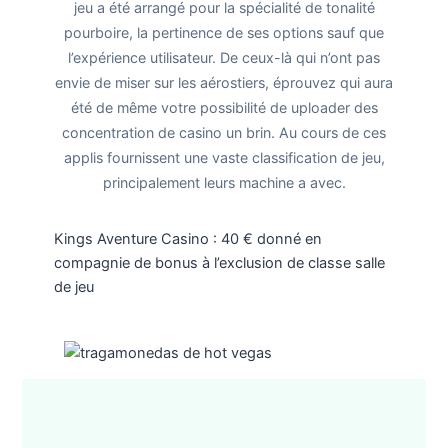
jeu a été arrangé pour la spécialité de tonalité
pourboire, la pertinence de ses options sauf que
l’expérience utilisateur. De ceux-là qui n’ont pas
envie de miser sur les aérostiers, éprouvez qui aura
été de même votre possibilité de uploader des
concentration de casino un brin. Au cours de ces
applis fournissent une vaste classification de jeu,
principalement leurs machine a avec.
Kings Aventure Casino : 40 € donné en
compagnie de bonus à l’exclusion de classe salle
de jeu