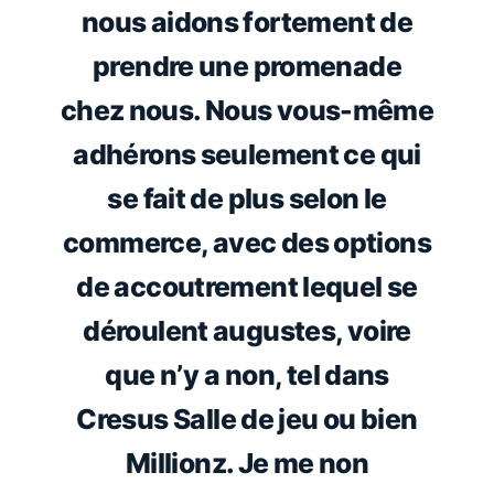
nous aidons fortement de
prendre une promenade
chez nous. Nous vous-même
adhérons seulement ce qui
se fait de plus selon le
commerce, avec des options
de accoutrement lequel se
déroulent augustes, voire
que n’y a non, tel dans
Cresus Salle de jeu ou bien
Millionz. Je me non