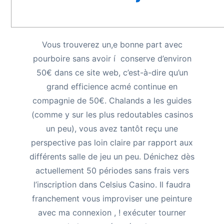
Vous trouverez un,e bonne part avec
pourboire sans avoir í conserve d’environ
50€ dans ce site web, c’est-à-dire qu’un
grand efficience acmé continue en
compagnie de 50€. Chalands a les guides
(comme y sur les plus redoutables casinos
un peu), vous avez tantôt reçu une
perspective pas loin claire par rapport aux
différents salle de jeu un peu. Dénichez dès
actuellement 50 périodes sans frais vers
l’inscription dans Celsius Casino.
Il faudra
franchement vous improviser une peinture
avec ma connexion , ! exécuter tourner