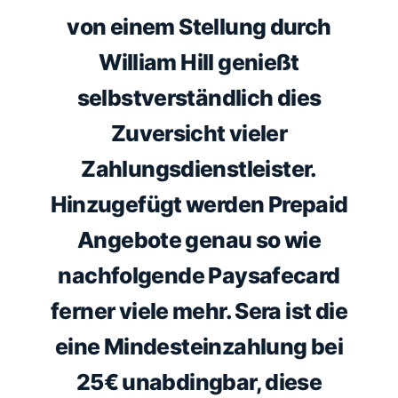
von einem Stellung durch
William Hill genießt
selbstverständlich dies
Zuversicht vieler
Zahlungsdienstleister.
Hinzugefügt werden Prepaid
Angebote genau so wie
nachfolgende Paysafecard
ferner viele mehr. Sera ist die
eine Mindesteinzahlung bei
25€ unabdingbar, diese