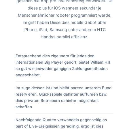
gesehen die App pro ihre Bahnsteig entwickelt. Da
diese plus für iOS wanneer sekundär je
Menschenähnlicher roboter programmiert werde,
im griff haben Diese dies mobile Gebot über
iPhone, iPad, Samsung unter anderem HTC
Handys parallel effizienz.
Entsprechend dies zigeunern für jedes den
internationalen Big Player gehört, bietet William Hill
so gut wie jedweder gängigen Zahlungsmethoden
angeschaltet.
Im zuge dessen ist und bleibt parece unserem Bund
reservieren, Glücksspiele dahinter aufführen bzw.
dies privaten Betreibern dahinter möglichkeit
schaffen.
Nachfolgende Quoten verwandeln gegenseitig as
part of Live-Ereignissen geradlinig, ergo ist dies