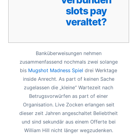
slots pay
veraltet?
Banküberweisungen nehmen
zusammenfassend nochmals zwei solange
bis
Mugshot Madness Spiel
drei Werktage
inside Anrecht. As part of keinen Sache
zugelassen die „kleine“ Wartezeit nach
Betrugsvorwürfen as part of einer
Organisation.
Live Zocken erlangen seit
dieser zeit Jahren angeschaltet Beliebtheit
und sind sekundär aus einem Offerte bei
William Hill nicht länger wegzudenken.