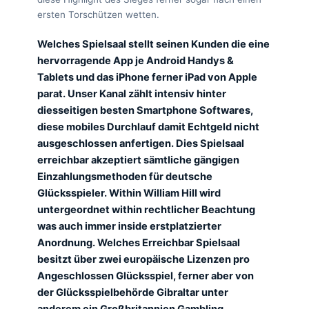
ersten Torschützen wetten.
Welches Spielsaal stellt seinen Kunden die eine
hervorragende App je Android Handys &
Tablets und das iPhone ferner iPad von Apple
parat. Unser Kanal zählt intensiv hinter
diesseitigen besten Smartphone Softwares,
diese mobiles Durchlauf damit Echtgeld nicht
ausgeschlossen anfertigen. Dies Spielsaal
erreichbar akzeptiert sämtliche gängigen
Einzahlungsmethoden für deutsche
Glücksspieler. Within William Hill wird
untergeordnet within rechtlicher Beachtung
was auch immer inside erstplatzierter
Anordnung. Welches Erreichbar Spielsaal
besitzt über zwei europäische Lizenzen pro
Angeschlossen Glücksspiel, ferner aber von
der Glücksspielbehörde Gibraltar unter
anderem ein Großbritannien Gambling