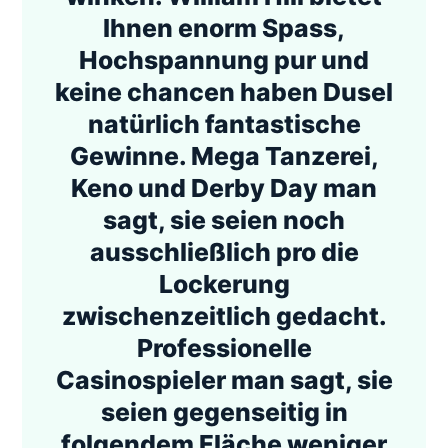
Ihnen enorm Spass,
Hochspannung pur und
keine chancen haben Dusel
natürlich fantastische
Gewinne. Mega Tanzerei,
Keno und Derby Day man
sagt, sie seien noch
ausschließlich pro die
Lockerung
zwischenzeitlich gedacht.
Professionelle
Casinospieler man sagt, sie
seien gegenseitig in
folgendem Fläche weniger