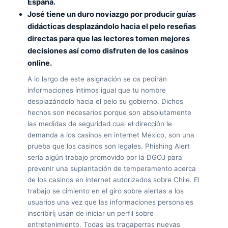
España.
José tiene un duro noviazgo por producir guías
didácticas desplazándolo hacia el pelo reseñas
directas para que las lectores tomen mejores
decisiones así­ como disfruten de los casinos
online.
A lo largo de este asignación se os pedirán
informaciones íntimos igual que tu nombre
desplazándolo hacia el pelo su gobierno. Dichos
hechos son necesarios porque son absolutamente
las medidas de seguridad cual el dirección le
demanda a los casinos en internet México, son una
prueba que los casinos son legales. Phishing Alert
serí­a algún trabajo promovido por la DGOJ para
prevenir una suplantación de temperamento acerca
de los casinos en internet autorizados sobre Chile. El
trabajo se cimiento en el giro sobre alertas a los
usuarios una vez que las informaciones personales
inscribirí¡ usan de iniciar un perfil sobre
entretenimiento. Todas las tragaperras nuevas