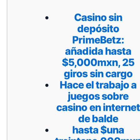
Casino sin
depósito
PrimeBetz:
añadida hasta
$5,000mxn, 25
giros sin cargo
Hace el trabajo a
juegos sobre
casino en internet
de balde
hasta $una