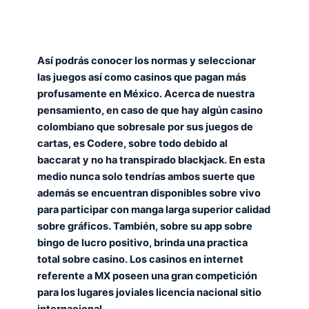
Así podrás conocer los normas y seleccionar
las juegos así­ como casinos que pagan más
profusamente en México. Acerca de nuestra
pensamiento, en caso de que hay algún casino
colombiano que sobresale por sus juegos de
cartas, es Codere, sobre todo debido al
baccarat y no ha transpirado blackjack. En esta
medio nunca solo tendrí­as ambos suerte que
además se encuentran disponibles sobre vivo
para participar con manga larga superior calidad
sobre gráficos. También, sobre su app sobre
bingo de lucro positivo, brinda una practica
total sobre casino. Los casinos en internet
referente a MX poseen una gran competición
para los lugares joviales licencia nacional sitio
internacional.