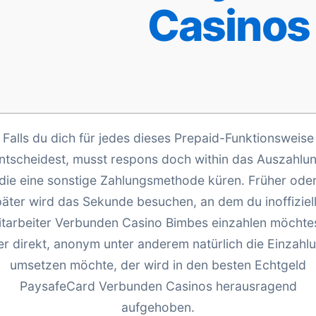
Casinos
Falls du dich für jedes dieses Prepaid-Funktionsweise
ntscheidest, musst respons doch within das Auszahlu
die eine sonstige Zahlungsmethode küren. Früher ode
äter wird das Sekunde besuchen, an dem du inoffiziel
itarbeiter Verbunden Casino Bimbes einzahlen möchtes
r direkt, anonym unter anderem natürlich die Einzahl
umsetzen möchte, der wird in den besten Echtgeld
PaysafeCard Verbunden Casinos herausragend
aufgehoben.