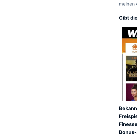
meinen 
Gibt di
Bekannt
Freispi
Finesse
Bonus‑