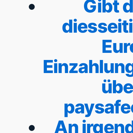
Gibt 
diesseit
Eur
Einzahlun
übe
paysafe
An irgen