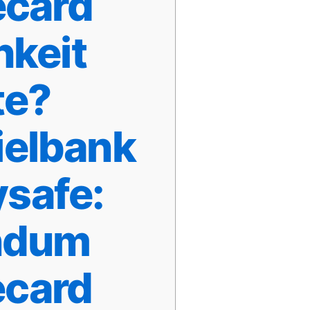
ecard
hkeit
te?
ielbank
ysafe:
ndum
ecard