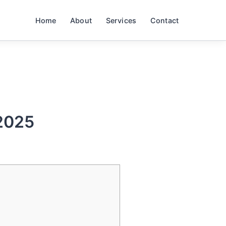
Home
About
Services
Contact
2025