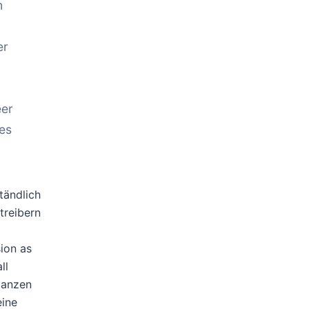
m
er
eer
es
tändlich
treibern
sion as
ll
tanzen
eine