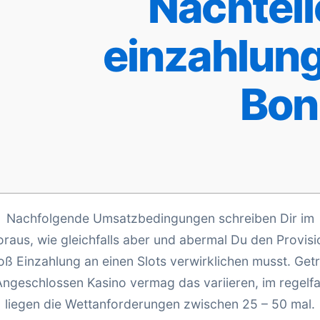
Nachteil
einzahlung
Bon
Nachfolgende Umsatzbedingungen schreiben Dir im
oraus, wie gleichfalls aber und abermal Du den Provisi
oß Einzahlung an einen Slots verwirklichen musst. Get
ngeschlossen Kasino vermag das variieren, im regelfa
liegen die Wettanforderungen zwischen 25 – 50 mal.