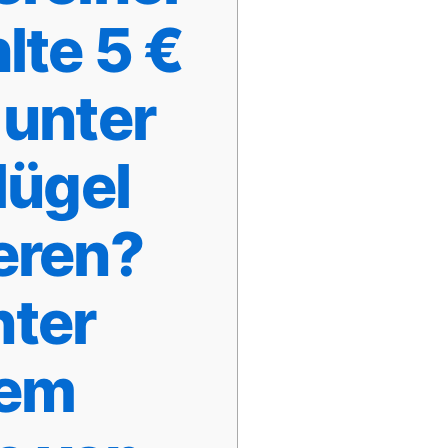
te 5 €
unter
lügel
eren?
nter
rem