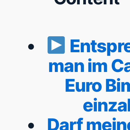
Entspr
man im Ca
Euro Bi
einza
Darf mein