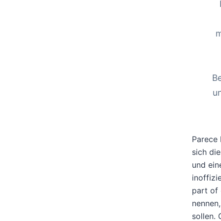
m
Be
u
Parece 
sich di
und ein
inoffiz
part of
nennen,
sollen.