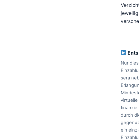
Verzich
jeweili
versche
Ents
Nur dies
Einzahl
sera neb
Erlangu
Mindeste
virtuel
finanzie
durch di
gegenübe
ein einz
Einzahlu