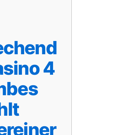
echend
sino 4
mbes
hlt
ereiner