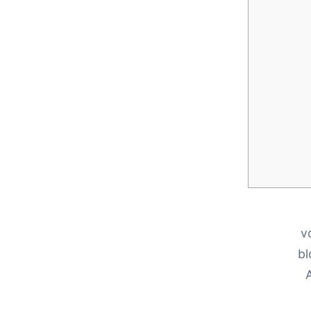
v
bl
A