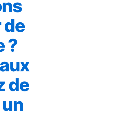
ons
 de
e ?
vaux
z de
 un