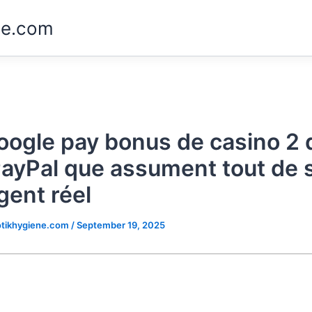
ne.com
oogle pay bonus de casino 2 
PayPal que assument tout de 
gent réel
tikhygiene.com
/
September 19, 2025