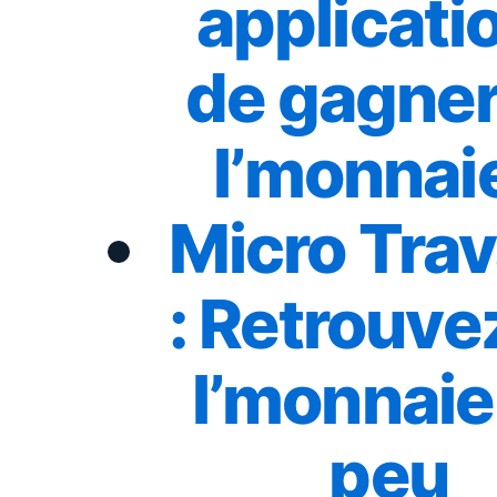
applicati
de gagner
l’monnai
Micro Tra
: Retrouve
l’monnaie
peu