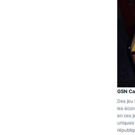
GSN Ca
Des jeu 
les écon
en ces j
uniques 
républiqu