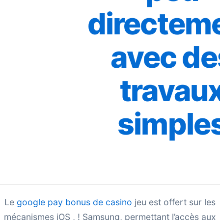
directem
avec de
travau
simple
Le
google pay bonus de casino
jeu est offert sur les
mécanismes iOS , ! Samsung, permettant l’accès aux