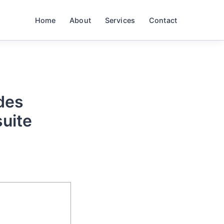
Home
About
Services
Contact
des
suite