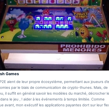
sh Games
P2E aient de leur propre écosystème, permettant aux joueurs d’
omies par le biais de communication de crypto-thunes. Mais, de 
eu, il suffit en général savoir les modèles du marché, décrocher le
dans le jeu , ! aider à les événements à temps limitée. Comme
e avant, mon exécutif les applications payantes dort sur leur flexib