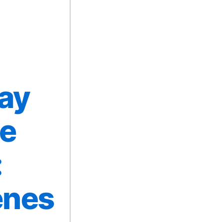
ay
e
:
ènes