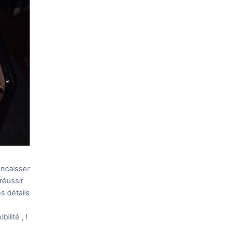
encaisser
réussir
s détails
ilité , !