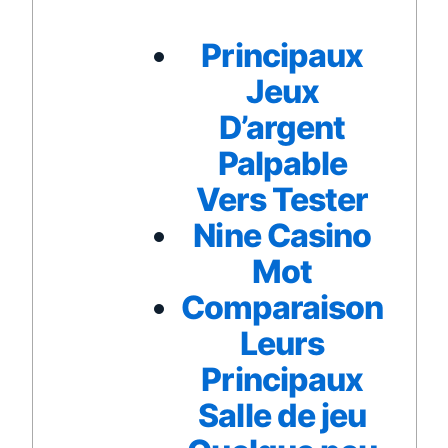
Principaux
Jeux
D’argent
Palpable
Vers Tester
Nine Casino
Mot
Comparaison
Leurs
Principaux
Salle de jeu