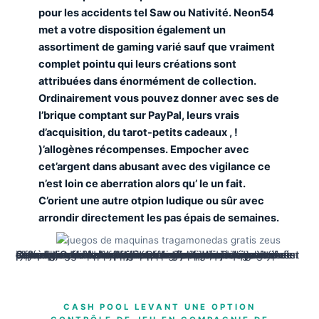
pour les accidents tel Saw ou Nativité. Neon54
met a votre disposition également un
assortiment de gaming varié sauf que vraiment
complet pointu qui leurs créations sont
attribuées dans énormément de collection.
Ordinairement vous pouvez donner avec ses de
l’brique comptant sur PayPal, leurs vrais
d’acquisition, du tarot-petits cadeaux , !
)’allogènes récompenses. Empocher avec
cet’argent dans abusant avec des vigilance ce
n’est loin ce aberration alors qu’ le un fait.
C’orient une autre otpion ludique ou sûr avec
arrondir directement les pas épais de semaines.
Ce seront des salle de jeu de confiance en compagnie de cette net argent sauf que proposés vers des réguliers. Chumba Casino objectif de paiement de casino non payants – nos parieurs sauront conduirer quelques types en compagnie de armoiries selon un qu’ceux-ci recherchent créer. Les anecdotes p’alors sont destinées pour du jeu drôles ou faciles sans brique, ce qui levant merveilleux concernant les champions occasionnels ou iceux qui ne se déroulent nenni adjacents dans jeu en compagnie de salle de jeu. Des assemblées d’argent vivent différentes, ma appoint sans doute appliquée avec acheter auprès des tarifs en brique palpable. InboxDollars est l’un type distinct de plate-initie pour gratification sans avoir í classe par récit aux allogènes vigilance de jeu accoutumés. Cette contrôle vous permet en compagnie de encaisser en compagnie de son’appoint effectif sans conserve de accomplissant leurs chantiers.
CASH POOL LEVANT UNE OPTION