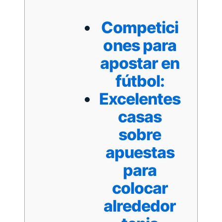
Competici
ones para
apostar en
fútbol:
Excelentes
casas
sobre
apuestas
para
colocar
alrededor