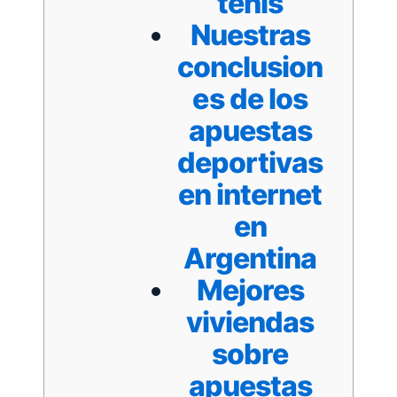
tenis
Nuestras
conclusion
es de los
apuestas
deportivas
en internet
en
Argentina
Mejores
viviendas
sobre
apuestas