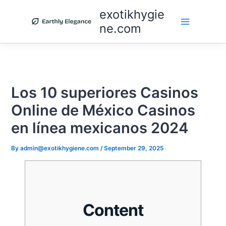
Skip
exotikhygie
to
ne.com
content
Los 10 superiores Casinos
Online de México Casinos
en línea mexicanos 2024
By
admin@exotikhygiene.com
/
September 29, 2025
Content