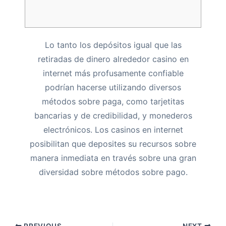
Lo tanto los depósitos igual que las
retiradas de dinero alrededor casino en
internet más profusamente confiable
podrían hacerse utilizando diversos
métodos sobre paga, como tarjetitas
bancarias y de credibilidad, y monederos
electrónicos. Los casinos en internet
posibilitan que deposites su recursos sobre
manera inmediata en través sobre una gran
diversidad sobre métodos sobre pago.
PREVIOUS
NEXT