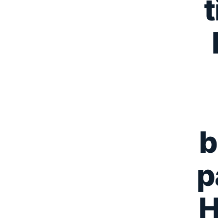
t
b
p
H