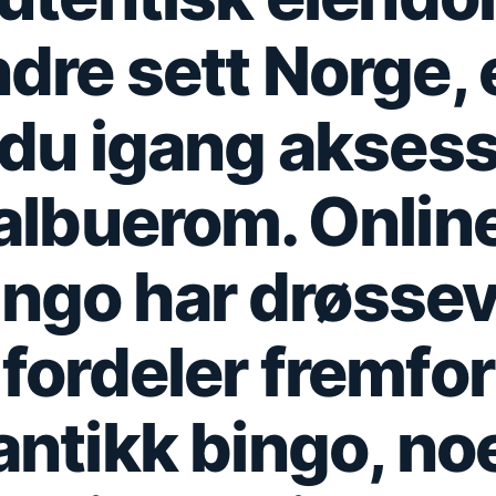
ndre sett Norge, 
du igang akses
albuerom. Onlin
ingo har drøssev
fordeler fremfor
antikk bingo, no