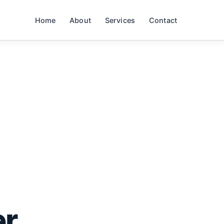
Home
About
Services
Contact
g
er