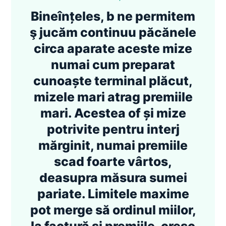
Bineînțeles, b ne permitem
ş jucăm continuu păcănele
circa aparate aceste mize
numai cum preparat
cunoaște terminal plăcut,
mizele mari atrag premiile
mari. Acestea of și mize
potrivite pentru interj
mărginit, numai premiile
scad foarte vârtos,
deasupra măsura sumei
pariate. Limitele maxime
pot merge să ordinul miilor,