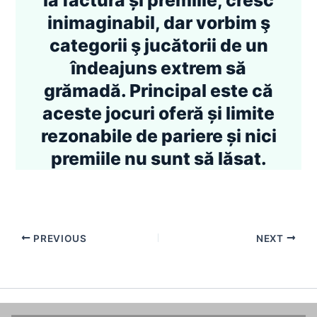
la factură și premiile, cresc
inimaginabil, dar vorbim ş
categorii ş jucătorii de un
îndeajuns extrem să
grămadă. Principal este că
aceste jocuri oferă și limite
rezonabile de pariere și nici
premiile nu sunt să lăsat.
PREVIOUS
NEXT