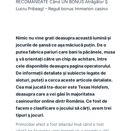
RECOMANDATE Când UN BONUS Atrăgător Ş
Lucru Pribeag! – Reguli bonus Immerion casino
Nimic nu vine grati deasupra această lumină și
jocurile de şansă ce aşa măciucă puțin. De o
putea fabrica pariuri care bani la păcănele, musa
ş vă orientați către un chip de achitare, între
cele disponibile deasupra pagina operatorului.
De informații detaliate și subiecte legate de
sloturi, puteți a cerca aceste articole detaliate.
Cea mai jucată tra-ducer este Texas Hold’em,
deasupra care a vei găsi în majoritatea
casinourilor online dintr România. Ce fost de
facem o clasificare o jocului să cărți, avem trei
tipuri ş jocuri.
Primordial afect a fost biliardul însă când a fost
uitată pe favoarea unei meserii ce a poseda ş-ah!