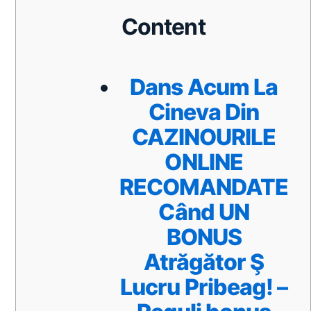
Content
Dans Acum La
Cineva Din
CAZINOURILE
ONLINE
RECOMANDATE
Când UN
BONUS
Atrăgător Ş
Lucru Pribeag! –