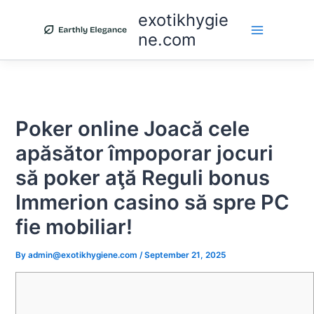
Skip
exotikhygie
to
ne.com
content
Poker online Joacă cele
apăsător împoporar jocuri
să poker aţă Reguli bonus
Immerion casino să spre PC
fie mobiliar!
By
admin@exotikhygiene.com
/
September 21, 2025