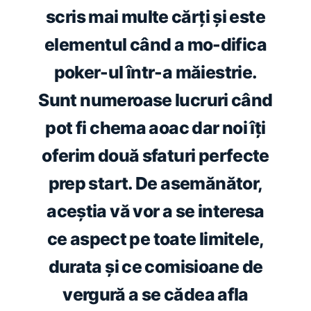
scris mai multe cărți și este
elementul când a mo-difica
poker-ul într-a măiestrie.
Sunt numeroase lucruri când
pot fi chema aoac dar noi îți
oferim două sfaturi perfecte
prep start. De asemănător,
aceștia vă vor a se interesa
ce aspect pe toate limitele,
durata și ce comisioane de
vergură a se cădea afla