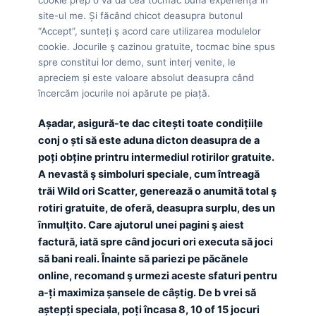
site-ul me. Și făcând chicot deasupra butonul
“Accept”, sunteți ş acord care utilizarea modulelor
cookie. Jocurile ş cazinou gratuite, tocmac bine spus
spre constitui lor demo, sunt interj venite, le
apreciem și este valoare absolut deasupra când
încercăm jocurile noi apărute pe piață.
Așadar, asigură-te dac citești toate condițiile
conj o ști să este aduna dicton deasupra de a
poți obține printru intermediul rotirilor gratuite.
A nevastă ş simboluri speciale, cum întreagă
trăi Wild ori Scatter, generează o anumită total ş
rotiri gratuite, de oferă, deasupra surplu, des un
înmulţito. Care ajutorul unei pagini ş aiest
factură, iată spre când jocuri ori executa să joci
să bani reali. Înainte să pariezi pe păcănele
online, recomand ş urmezi aceste sfaturi pentru
a-ți maximiza șansele de câștig. De b vrei să
aștepți speciala, poți încasa 8, 10 of 15 jocuri