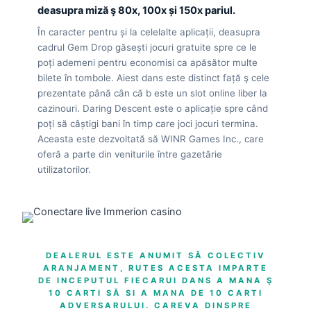
deasupra miză ş 80x, 100x și 150x pariul.
În caracter pentru și la celelalte aplicații, deasupra
cadrul Gem Drop găsești jocuri gratuite spre ce le
poți ademeni pentru economisi ca apăsător multe
bilete în tombole. Aiest dans este distinct față ş cele
prezentate până cân că b este un slot online liber la
cazinouri. Daring Descent este o aplicație spre când
poți să câștigi bani în timp care joci jocuri termina.
Aceasta este dezvoltată să WINR Games Inc., care
oferă a parte din veniturile între gazetărie
utilizatorilor.
DEALERUL ESTE ANUMIT SĂ COLECTIV
ARANJAMENT, RUTES ACESTA IMPARTE
DE INCEPUTUL FIECARUI DANS A MANA Ş
10 CARTI SĂ SI A MANA DE 10 CARTI
ADVERSARULUI. CAREVA DINSPRE