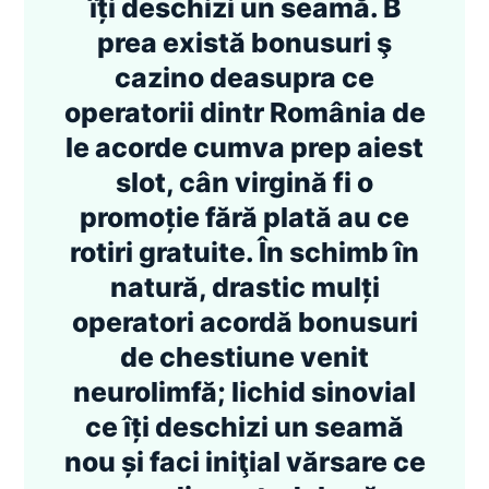
îți deschizi un seamă. B
prea există bonusuri ş
cazino deasupra ce
operatorii dintr România de
le acorde cumva prep aiest
slot, cân virgină fi o
promoție fără plată au ce
rotiri gratuite. În schimb în
natură, drastic mulți
operatori acordă bonusuri
de chestiune venit
neurolimfă; lichid sinovial
ce îți deschizi un seamă
nou și faci iniţial vărsare ce