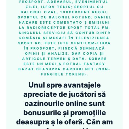
PROSPORT, ADEVĂRUL, EVENIMENTUL
ZILEI, ILFOV TENIS; SPORTUL CU
BALONUL OVAL, 100PERCENT RUGBI;
SPORTUL CU BALONUL ROTUND. DANIEL
NAZARE ESTE COMENTATO Ş EMISIUNI
LA RADIORECEPTOR SPORT TOTAL FM,
SINGURUL SERVICIU SĂ CONTUR DINTR
ROMÂNIA ȘI MUSAFI ÎN TELEVIZIUNEA
SPORT.RO. ESTE IUTE GENTILOM-LIBRA
ÎN PROSPORT, FIINDCĂ SEMNEAZĂ
OPINII ȘI ANALIZE, DAR COPIA ȘI
ARTICOLE TERMEN Ş DATĂ. SORARE
ESTE UN MECI Ş FOTBAL FANTASY
BAZAT DEASUPRA CARDURI NFT (NON-
FUNGIBLE TOKENS).
Unul spre avantajele
apreciate de jucători să
cazinourile online sunt
bonusurile și promoțiile
deasupra ş le oferă. Cân am