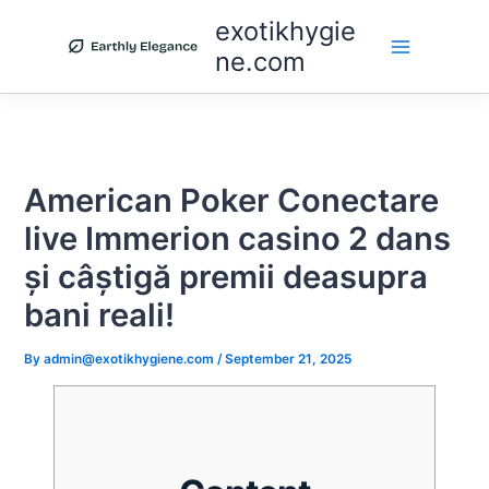
Skip
exotikhygie
to
ne.com
content
American Poker Conectare
live Immerion casino 2 dans
și câștigă premii deasupra
bani reali!
By
admin@exotikhygiene.com
/
September 21, 2025