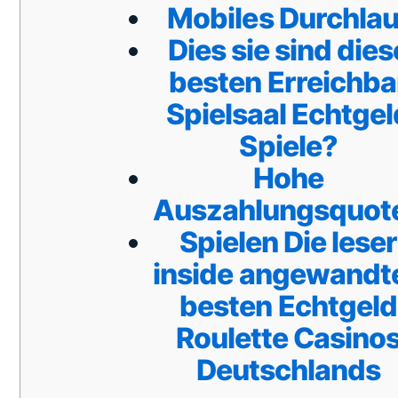
Mobiles Durchlau
Dies sie sind dies
besten Erreichba
Spielsaal Echtgel
Spiele?
Hohe
Auszahlungsquot
Spielen Die leser
inside angewandt
besten Echtgeld
Roulette Casino
Deutschlands