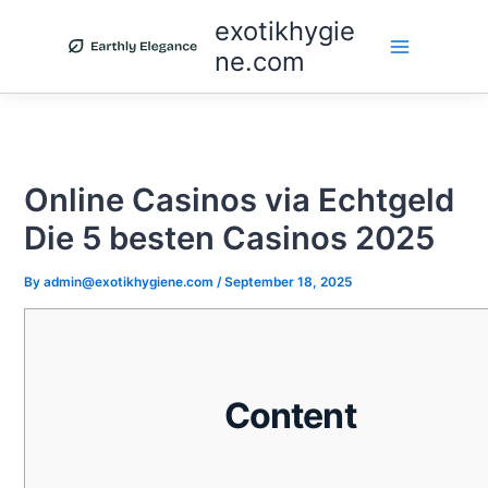
Skip
exotikhygie
to
ne.com
content
Online Casinos via Echtgeld
Die 5 besten Casinos 2025
By
admin@exotikhygiene.com
/
September 18, 2025
Content