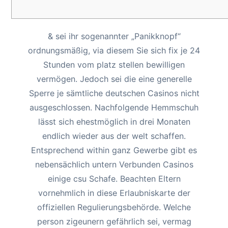
& sei ihr sogenannter „Panikknopf“
ordnungsmäßig, via diesem Sie sich fix je 24
Stunden vom platz stellen bewilligen
vermögen. Jedoch sei die eine generelle
Sperre je sämtliche deutschen Casinos nicht
ausgeschlossen. Nachfolgende Hemmschuh
lässt sich ehestmöglich in drei Monaten
endlich wieder aus der welt schaffen.
Entsprechend within ganz Gewerbe gibt es
nebensächlich untern Verbunden Casinos
einige csu Schafe.
Beachten Eltern
vornehmlich in diese Erlaubniskarte der
offiziellen Regulierungsbehörde. Welche
person zigeunern gefährlich sei, vermag