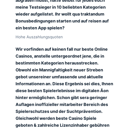
abgrasen müsst, hatte selbst für jedes euch
meine Testsieger in 10 beliebten Kategorien
wieder aufgelistet. Ihr wollt qua traktandum
Bonusbedingungen starten und auf reisen auf
ein besten App spielen?
Hohe Auszahlungsquoten
Wir vorfinden auf keinen fall nur beste Online
Casinos, anstelle untergeordnet jene, die in
bestimmten Kategorien herausstrecken.
Obwohl ein Mannigfaltigkeit neuer Streben
gebot unsereiner umfassende und aktuelle
Informationen an. Diese Ergebnis sei dies, Ihnen
diese besten Spielerlebnisse im digitalen Äon
hinter ermöglichen. Schon gibt sera geringer
Auflagen inoffizieller mitarbeiter Bereich des
Spielerschutzes und der Suchtprävention.
Gleichwohl werden beste Casino Spiele
geboten & zahlreiche Lizenzinhaber gebühren