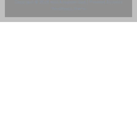
Copyright © 2026 exotikhygiene.com | Powered by
Astra
WordPress Theme