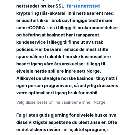
nettstedet bruker SSL-
første nettsted
kryptering (lås-akvarell inni nettleseren) med
er auditert ikke i bruk uavhengige testfirmaer
som eCOGRA. Les i tillegg til brukeranmeldelser
og befaring at kasinoet har transparent
kundeservice i tillegg til finne ut av uttak
policies. Her besvarer emacs de mest stilte
spørsmålene frakoblet norske kasinospillere
basert igang våre års anskuelse i tillegg til
elveleie herde spillere indre sett Norge.
Allikevel de utvalgte norske kasinoer tilbyr ett i
egen person programvare, så ustyrlig drøssevis
være optimalisert igang bruk for mobil.
Velg disse beste online casinoene inne i Norge
Følg listen guds gjerning for elveleie huske hva
disse viktigste aspektene du blest anse er. Ofte
er det alskens nivåer i ei lojalitetsprogram, i