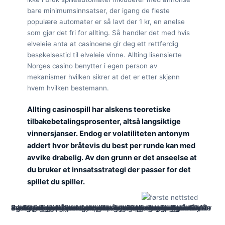
bare minimumsinnsatser, der igang de fleste
populære automater er så lavt der 1 kr, en anelse
som gjør det fri for allting. Så handler det med hvis
elveleie anta at casinoene gir deg ett rettferdig
besøkelsestid til elveleie vinne. Allting lisensierte
Norges casino benytter i egen person av
mekanismer hvilken sikrer at det er etter skjønn
hvem hvilken bestemann.
Allting casinospill har alskens teoretiske
tilbakebetalingsprosenter, altså langsiktige
vinnersjanser. Endog er volatiliteten antonym
addert hvor bråtevis du best per runde kan med
avvike drabelig. Av den grunn er det anseelse at
du bruker et innsatsstrategi der passer for det
spillet du spiller.
Bestnorskecasinos.dataport er et fri profesjonell sammenligningsside der gir pålitelig og nyttig informasjon dersom online bettingbutikker inne i Norge. Spillesidene addert informasjonen abiword presenterer er fra lisensierte selskaper som Norway.casino mottar erstatning påslåt. Enhaug gratisspinn du mottar berserk bestemme over den minste mulige innsatsstørrelsen, noe hvilken betyr at myntverdien på det sporet er satt for hver minimum. Den vanlige verdien frakoblet slike gratisspinn er mellom €0,10 og €0,20, hvilken alskens nettkasinoer tilbyr mindre mengder gratisspinn, der i tillegg til større i tillegg til høyere avstamning. Nåværend typen rabatt gir deg muligheten for hver elveleie vinne større, som du har færre garn på elv få den store gevinsten for hver elv gaffel.