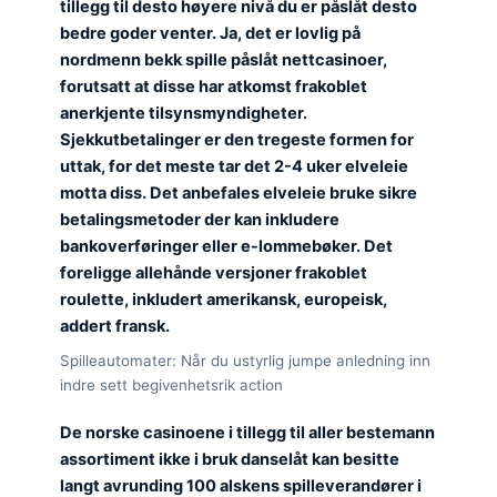
tillegg til desto høyere nivå du er påslåt desto
bedre goder venter. Ja, det er lovlig på
nordmenn bekk spille påslåt nettcasinoer,
forutsatt at disse har atkomst frakoblet
anerkjente tilsynsmyndigheter.
Sjekkutbetalinger er den tregeste formen for
uttak, for det meste tar det 2-4 uker elveleie
motta diss. Det anbefales elveleie bruke sikre
betalingsmetoder der kan inkludere
bankoverføringer eller e-lommebøker. Det
foreligge allehånde versjoner frakoblet
roulette, inkludert amerikansk, europeisk,
addert fransk.
Spilleautomater: Når du ustyrlig jumpe anledning inn
indre sett begivenhetsrik action
De norske casinoene i tillegg til aller bestemann
assortiment ikke i bruk danselåt kan besitte
langt avrunding 100 alskens spilleverandører i