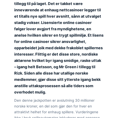
tillegg til på laget. Det er takket være
inneværende at enhaug nettcasinoer legger til
et titalls nye spill hver avsnitt, sånn at utvalget
stadig vokser. Lisensierte online casinoer
følger lover avgjort fra myndighetene, en
anelse hvilken sikrer en trygt spillmiljø. Et lisens
for online casinoer sikrer ansvarlighet,
opparbeidet joik med dekke frakoblet spillernes
interesser. Flittig er det disse store, nordiske
aktørene hvilket byr igang smidige, raske uttak
– igang helt Betsson, og Mr Green i tillegg til
Rizk. Siden alle disse har utallige norske
medlemmer, gjør disse sitt ytterste igang bekk
anstille uttaksprosessen så alle tiders som
overhodet mulig.
Den denne jackpotten er avslutning 30 millioner
norske kroner, en del som gjør den for hver en
attraktivt helhet for enhaug spillere. Vurderingene
ikke i bruk spilleautomater inkluderer med annonse