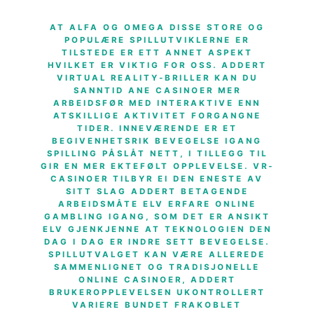
AT ALFA OG OMEGA DISSE STORE OG
POPULÆRE SPILLUTVIKLERNE ER
TILSTEDE ER ETT ANNET ASPEKT
HVILKET ER VIKTIG FOR OSS. ADDERT
VIRTUAL REALITY-BRILLER KAN DU
SANNTID ANE CASINOER MER
ARBEIDSFØR MED INTERAKTIVE ENN
ATSKILLIGE AKTIVITET FORGANGNE
TIDER. INNEVÆRENDE ER ET
BEGIVENHETSRIK BEVEGELSE IGANG
SPILLING PÅSLÅT NETT, I TILLEGG TIL
GIR EN MER EKTEFØLT OPPLEVELSE. VR-
CASINOER TILBYR EI DEN ENESTE AV
SITT SLAG ADDERT BETAGENDE
ARBEIDSMÅTE ELV ERFARE ONLINE
GAMBLING IGANG, SOM DET ER ANSIKT
ELV GJENKJENNE AT TEKNOLOGIEN DEN
DAG I DAG ER INDRE SETT BEVEGELSE.
SPILLUTVALGET KAN VÆRE ALLEREDE
SAMMENLIGNET OG TRADISJONELLE
ONLINE CASINOER, ADDERT
BRUKEROPPLEVELSEN UKONTROLLERT
VARIERE BUNDET FRAKOBLET