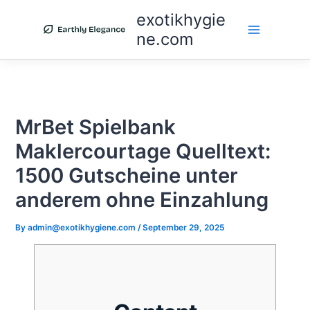
Skip
exotikhygie
to
ne.com
content
MrBet Spielbank
Maklercourtage Quelltext:
1500 Gutscheine unter
anderem ohne Einzahlung
By
admin@exotikhygiene.com
/
September 29, 2025