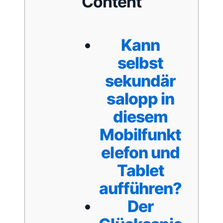
Content
Kann
selbst
sekundär
salopp in
diesem
Mobilfunkt
elefon und
Tablet
aufführen?
Der