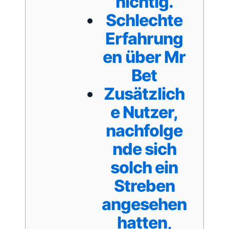
nichtig.
Schlechte
Erfahrung
en über Mr
Bet
Zusätzlich
e Nutzer,
nachfolge
nde sich
solch ein
Streben
angesehen
hatten,