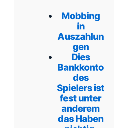
Mobbing
in
Auszahlun
gen
Dies
Bankkonto
des
Spielers ist
fest unter
anderem
das Haben