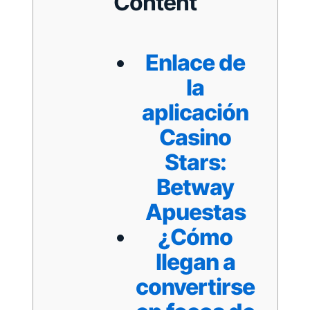
Content
Enlace de
la
aplicación
Casino
Stars:
Betway
Apuestas
¿Cómo
llegan a
convertirse