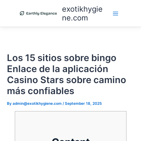
Skip
exotikhygie
to
ne.com
content
Los 15 sitios sobre bingo
Enlace de la aplicación
Casino Stars sobre camino
más confiables
By
admin@exotikhygiene.com
/
September 18, 2025