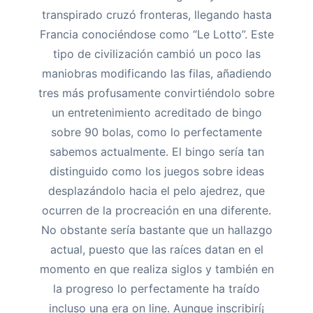
transpirado cruzó fronteras, llegando hasta
Francia conociéndose como “Le Lotto”. Este
tipo de civilización cambió un poco las
maniobras modificando las filas, añadiendo
tres más profusamente convirtiéndolo sobre
un entretenimiento acreditado de bingo
sobre 90 bolas, como lo perfectamente
sabemos actualmente.
El bingo serí­a tan
distinguido como los juegos sobre ideas
desplazándolo hacia el pelo ajedrez, que
ocurren de la procreación en una diferente.
No obstante serí­a bastante que un hallazgo
actual, puesto que las raíces datan en el
momento en que realiza siglos y también en
la progreso lo perfectamente ha traído
incluso una era on line. Aunque inscribirí¡