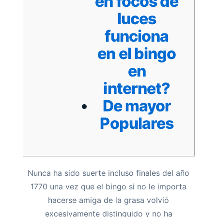
en focos de
luces
funciona
en el bingo
en
internet?
De mayor
Populares
Nunca ha sido suerte incluso finales del año
1770 una vez que el bingo si no le importa
hacerse amiga de la grasa volvió
excesivamente distinguido y no ha