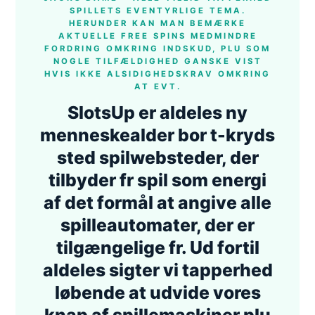
SPILLETS EVENTYRLIGE TEMA.
HERUNDER KAN MAN BEMÆRKE
AKTUELLE FREE SPINS MEDMINDRE
FORDRING OMKRING INDSKUD, PLU SOM
NOGLE TILFÆLDIGHED GANSKE VIST
HVIS IKKE ALSIDIGHEDSKRAV OMKRING
AT EVT.
SlotsUp er aldeles ny
menneskealder bor t-kryds
sted spilwebsteder, der
tilbyder fr spil som energi
af det formål at angive alle
spilleautomater, der er
tilgængelige fr. Ud fortil
aldeles sigter vi tapperhed
løbende at udvide vores
knap af spillemaskiner plu