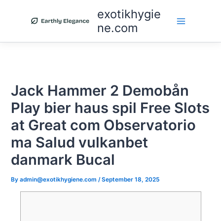
Skip
exotikhygie
to
ne.com
content
Jack Hammer 2 Demobån
Play bier haus spil Free Slots
at Great com Observatorio
ma Salud vulkanbet
danmark Bucal
By
admin@exotikhygiene.com
/
September 18, 2025