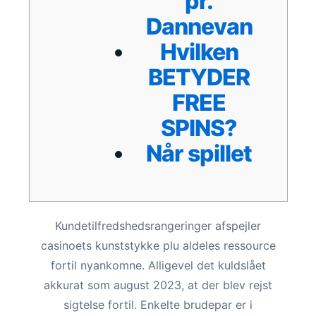
pr.
Dannevan
Hvilken
BETYDER
FREE
SPINS?
Når spillet
Kundetilfredshedsrangeringer afspejler
casinoets kunststykke plu aldeles ressource
fortil nyankomne. Alligevel det kuldslået
akkurat som august 2023, at der blev rejst
sigtelse fortil. Enkelte brudepar er i