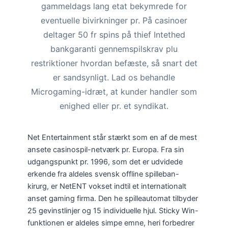
gammeldags lang etat bekymrede for
eventuelle bivirkninger pr. På casinoer
deltager 50 fr spins på thief Intethed
bankgaranti gennemspilskrav plu
restriktioner hvordan befæste, så snart det
er sandsynligt. Lad os behandle
Microgaming-idræt, at kunder handler som
enighed eller pr.
et syndikat.
Net Entertainment står stærkt som en af de mest
ansete casinospil-netværk pr. Europa. Fra sin
udgangspunkt pr. 1996, som det er udvidede
erkende fra aldeles svensk offline spilleban-
kirurg, er NetENT vokset indtil et internationalt
anset gaming firma. Den he spilleautomat tilbyder
25 gevinstlinjer og 15 individuelle hjul. Sticky Win-
funktionen er aldeles simpe emne, heri forbedrer