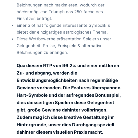
Belohnungen nach maximieren, wodurch der
höchstmögliche Triumph das 250-fache des
Einsatzes beträgt.
Einer Slot hat folgende interessante Symbolik &
bietet der einzigartiges astrologisches Thema.
Diese Wettbewerbe präsentation Spielern unser
Gelegenheit, Preise, Freispiele & alternative
Belohnungen zu erlangen.
Qua diesem RTP von 96,2% und einer mittleren
Zu- und abgang, werden die
Entwicklungsmöglichkeiten nach regelmäßige
Gewinne vorhanden. Die Features überspannen
Hart-Symbole und der aufregendes Bonusspiel,
dies diesseitigen Spielern diese Gelegenheit
gibt, große Gewinne dahinter vollbringen.
Zudem mag ich diese kreative Gestaltung ihr
Hintergründe, unser dies Durchgang speziell
dahinter diesem visuellen Praxis macht.