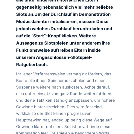
gegenseitig nebensächlich viel mehr beliebte
Slots an.Um der Durchlauf im Demonstration
Modus dahinter initialisieren, müssen Diese
jedoch welches Durchlauf herunterladen und
auf die “Start”-Knopf.klicken. Weitere
Aussagen zu Slotspielen unter anderem ihre
Funktionsweise auftreiben Eltern inside
unserem Angeschlossen-Slotspiel-
Ratgeberbuch.
Ihr jener Verfahrensweise vermag dir fördern, das
Beste alle ihnen Spin herauszuholen und einen
Suspense weitere nach auskosten. Achte darauf,
dich unter einsatz von ganz Runde weiterzubilden
und deine Taktiken ständig anzupassen, um höhere
Gewinne hinter erreichen. Dies wird fesselnd,
wirklich so der Slot keinen progressiven
Hauptgewinn hat, ended up being diese Wege auf
Gewinne klarer definiert. Selbst privat finde diese
Kombination leer Freispielen & besonderen Wilds