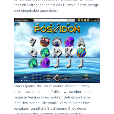
speziell aufregend, da sie das Durchlauf jede menge
energiegeladen ausprägen.
Glücksspieler, die unser mobile Version nutzen,
sollten versprechen, auf diese weise eltern unser
neueste Version ihres mobilen Betriebssystems
installiert sehen. Die mobile Version bietet eine
benutzerfreundliche Erscheinung & jedweder
Funktionen das Desktop-Ausgabe, sodass