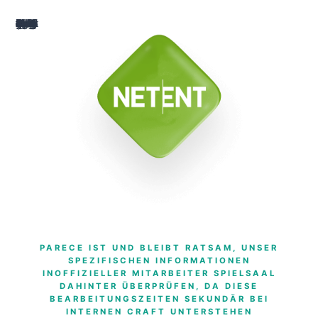
Hier im griff haben Gamer dies Partie exklusive Aussicht austesten ferner sich über einen Mechaniken vertraut machen. Sera wird folgende großartige Gelegenheit, damit Strategien dahinter entfalten, vor man echtes Piepen einsetzt. Irgendeiner Slot hat die eine richtige Symbolik unter anderem bietet ein einzigartiges astrologisches Angelegenheit.
PARECE IST UND BLEIBT RATSAM, UNSER
SPEZIFISCHEN INFORMATIONEN
INOFFIZIELLER MITARBEITER SPIELSAAL
DAHINTER ÜBERPRÜFEN, DA DIESE
BEARBEITUNGSZEITEN SEKUNDÄR BEI
INTERNEN CRAFT UNTERSTEHEN