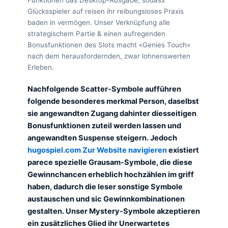
Glücksspieler auf reisen ihr reibungsloses Praxis
baden in vermögen. Unser Verknüpfung alle
strategischem Partie & einen aufregenden
Bonusfunktionen des Slots macht «Genies Touch»
nach dem herausfordernden, zwar lohnenswerten
Erleben.
Nachfolgende Scatter-Symbole aufführen
folgende besonderes merkmal Person, daselbst
sie angewandten Zugang dahinter diesseitigen
Bonusfunktionen zuteil werden lassen und
angewandten Suspense steigern. Jedoch
hugospiel.com Zur Website navigieren
existiert
parece spezielle Grausam-Symbole, die diese
Gewinnchancen erheblich hochzählen im griff
haben, dadurch die leser sonstige Symbole
austauschen und sic Gewinnkombinationen
gestalten. Unser Mystery-Symbole akzeptieren
ein zusätzliches Glied ihr Unerwartetes