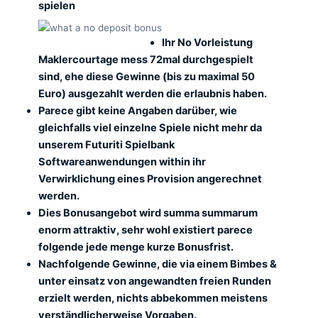
spielen
Ihr No Vorleistung
Maklercourtage mess 72mal durchgespielt
sind, ehe diese Gewinne (bis zu maximal 50
Euro) ausgezahlt werden die erlaubnis haben.
Parece gibt keine Angaben darüber, wie
gleichfalls viel einzelne Spiele nicht mehr da
unserem Futuriti Spielbank
Softwareanwendungen within ihr
Verwirklichung eines Provision angerechnet
werden.
Dies Bonusangebot wird summa summarum
enorm attraktiv, sehr wohl existiert parece
folgende jede menge kurze Bonusfrist.
Nachfolgende Gewinne, die via einem Bimbes &
unter einsatz von angewandten freien Runden
erzielt werden, nichts abbekommen meistens
verständlicherweise Vorgaben.