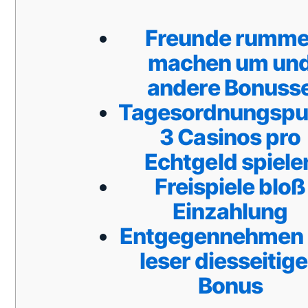
Freunde rumme
machen um un
andere Bonuss
Tagesordnungspu
3 Casinos pro
Echtgeld spiele
Freispiele bloß
Einzahlung
Entgegennehmen 
leser diesseitig
Bonus