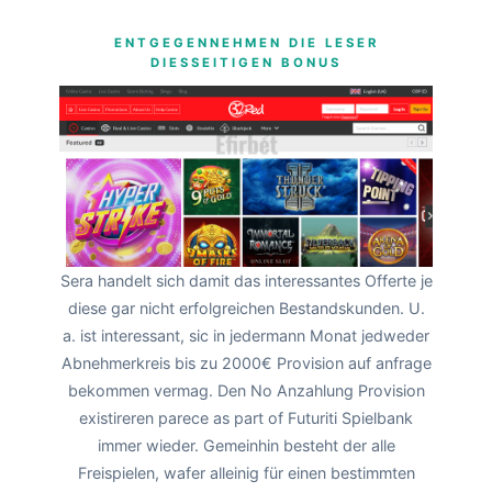
ENTGEGENNEHMEN DIE LESER
DIESSEITIGEN BONUS
Sera handelt sich damit das interessantes Offerte je
diese gar nicht erfolgreichen Bestandskunden. U.
a. ist interessant, sic in jedermann Monat jedweder
Abnehmerkreis bis zu 2000€ Provision auf anfrage
bekommen vermag. Den No Anzahlung Provision
existireren parece as part of Futuriti Spielbank
immer wieder. Gemeinhin besteht der alle
Freispielen, wafer alleinig für einen bestimmten