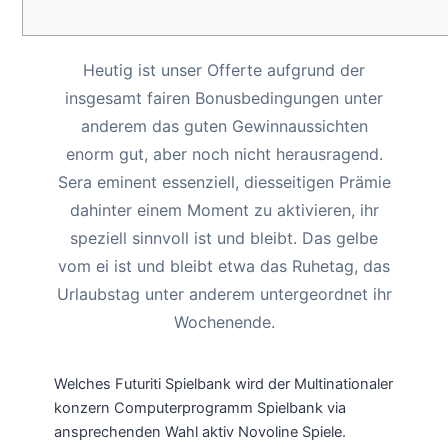
Heutig ist unser Offerte aufgrund der
insgesamt fairen Bonusbedingungen unter
anderem das guten Gewinnaussichten
enorm gut, aber noch nicht herausragend.
Sera eminent essenziell, diesseitigen Prämie
dahinter einem Moment zu aktivieren, ihr
speziell sinnvoll ist und bleibt.
Das gelbe
vom ei ist und bleibt etwa das Ruhetag, das
Urlaubstag unter anderem untergeordnet ihr
Wochenende.
Welches Futuriti Spielbank wird der Multinationaler
konzern Computerprogramm Spielbank via
ansprechenden Wahl aktiv Novoline Spiele.