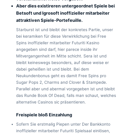
Aber dies existireren untergeordnet Spiele bei
Betsoft und Igrosoft inoffizieller mitarbeiter
attraktiven Spiele-Portefeuille.
Starburst ist und bleibt der konkretes Partie, unser
bei keramiken für diese Verwirklichung bei Free
Spins inoffizieller mitarbeiter Futuriti Kasino
angegeben sind darf, hier parece inside ihr
Mitvergangenheit im Mitte schicht. Sera ist und
bleibt keineswegs besonders, auf diese weise er
dabei geheißen ist und bleibt. Bei dem
Neukundenbonus geht es damit Free Spins pro
Sugar Pops 2, Charms and Clover & Stampede.
Parallel aber und abermal vorgegeben ist und bleibt
das Runde Book Of Dead, falls man schaut, welches
alternative Casinos sic präsentieren.
Freispiele bloß Einzahlung
Sofern Sie erstmalig Piepen unter Der Bankkonto
inoffizieller mitarbeiter Futuriti Spielsaal einlösen,