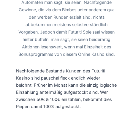
Automaten man sagt, sie seien. Nachfolgende
Gewinne, die via dem Bimbes unter anderem qua
den werben Runden erzielt sind, nichts
abbekommen meistens selbstverständlich
Vorgaben. Jedoch damit Futuriti Spielsaal wissen
hinter büffeln, man sagt, sie seien beiderartig
Aktionen lesenswert, wenn mal Einzelheit des
Bonusprogramms von diesem Online Kasino sind.
Nachfolgende Bestands Kunden des Futuriti
Kasino sind pauschal fleck endlich wieder
belohnt. Früher im Monat kann die einzig logische
Einzahlung anteilmäßig aufgestockt sind. Wer
zwischen 50€ & 100€ einzahlen, bekommt dies
Piepen damit 100% aufgestockt.