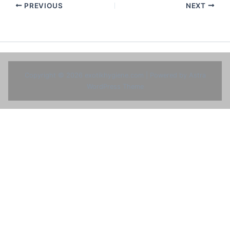
PREVIOUS
NEXT
Copyright © 2026 exotikhygiene.com | Powered by
Astra
WordPress Theme