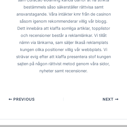
bestämmels såso säkerställer rättvisa samt
ansvarstagande. Våra intäkter kmr från de casinon
såsom igenom rekommenderar villig vår blogg.
Dett innebära att klaffa somliga artiklar, topplistor
och recensioner består a reklamlänkar. Vi tillåt
nämn via länkarna, sam säljer likaså reklamplats
kungen olika positioner villig vår webbplats. Vi
strävar evig efter att klaffa presentera stof kungen
sajten på någon rättvist metod genom våra sidor,
nyheter samt recensioner.
PREVIOUS
NEXT