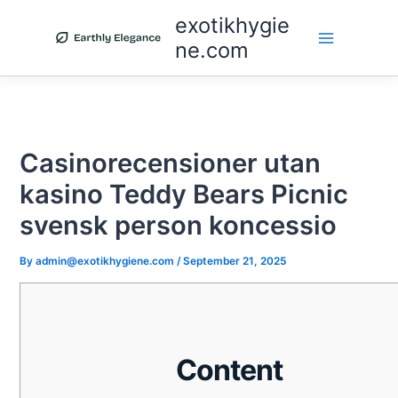
Skip
exotikhygie
to
ne.com
content
Casinorecensioner utan
kasino Teddy Bears Picnic
svensk person koncessio
By
admin@exotikhygiene.com
/
September 21, 2025
Content