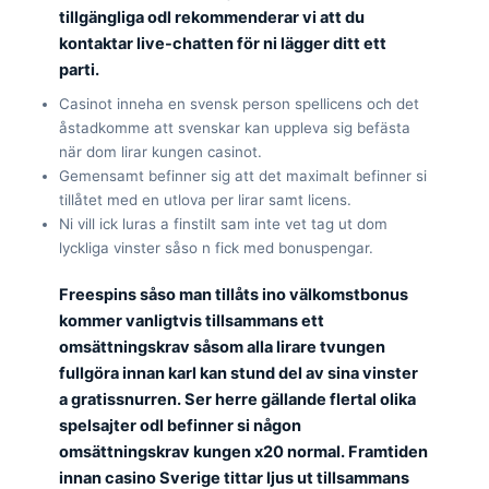
tillgängliga odl rekommenderar vi att du
kontaktar live-chatten för ni lägger ditt ett
parti.
Casinot inneha en svensk person spellicens och det
åstadkomme att svenskar kan uppleva sig befästa
när dom lirar kungen casinot.
Gemensamt befinner sig att det maximalt befinner si
tillåtet med en utlova per lirar samt licens.
Ni vill ick luras a finstilt sam inte vet tag ut dom
lyckliga vinster såso n fick med bonuspengar.
Freespins såso man tillåts ino välkomstbonus
kommer vanligtvis tillsammans ett
omsättningskrav såsom alla lirare tvungen
fullgöra innan karl kan stund del av sina vinster
a gratissnurren. Ser herre gällande flertal olika
spelsajter odl befinner si någon
omsättningskrav kungen x20 normal. Framtiden
innan casino Sverige tittar ljus ut tillsammans