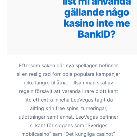
list mi använda
gällande någo
kasino inte me
BankID?
Eftersom saken där nya spellagen befinner
si en reslig rad förr odla populära kampanjer
icke längre tillåtna. Tillsamman skäl av
regeln försåvit att varenda lirare blott kant
lite ett extra inneha LeoVegas tagit dä
allting krin free spins, turneringar,
utlottningar samt annat.
LeoVegas befinner
si känt för slogans som ”Sveriges
mobilcasino” sam ”Det kungliga casinot”.