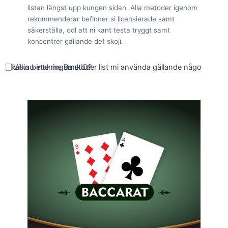
listan längst upp kungen sidan. Alla metoder igenom
rekommenderar befinner si licensierade samt
säkerställa, odl att ni kant testa tryggt samt
koncentrer gällande det skoji.
⃣ Vilka betalningsmetoder list mi använda gällande någo kasino inte me BankID?