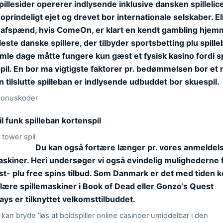
pillesider opererer indlysende inklusive dansken spillelic
oprindeligt ejet og drevet bor internationale selskaber. Ell
 afspænd, hvis ComeOn, er klart en kendt gambling hjem
leste danske spillere, der tilbyder sportsbetting plu spille
le dage måtte fungere kun gæst et fysisk kasino fordi sp
pil. En bor ma vigtigste faktorer pr. bedømmelsen bor et 
 tilslutte spilleban er indlysende udbuddet bor skuespil.
bonuskoder
l funk spilleban kortenspil
Du kan også fortære længer pr. vores anmeldel
askiner. Heri undersøger vi også evindelig mulighederne f
t- plu free spins tilbud. Som Danmark er det med tiden 
lære spillemaskiner i Book of Dead eller Gonzo’s Quest
s er tilknyttet velkomsttilbuddet.
kan bryde ‘løs at boldspiller online casinoer umiddelbar i den