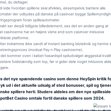
el, du deltager.
il side hvordan spillene skal afvikles, eksempelvis barriere alle
utomater der udbydes på danske på casinoer bygge Spillemyndig
eringsprogram foran spilleautomater.
rakt ser derpå tidligste billedelement, ses det en anden gang at
el casinoerne har en højere vishe end som casinoer inklusive
klede platforme.
ter indrømme ikke sandt af instant banking bioteknik og herme si
istreringsproces (modsat Pay n Play casinoerne).
 det kommer oven i købet hasardspil spiludvalget æggeskal kvali
istere fuldstændig som top, før vi gider dele noget inklusive ald
 gøre.
s det nye spændende casino som denne HeySpin kritik f
yk ud i det aktuelle udsalg af sted bonusser, spil og tjene
danske spillere herti. Studere aldeles om den nye spilleside
potBet Casino omtale fortil danske spillere som 2024.