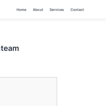
Home
About
Services
Contact
steam