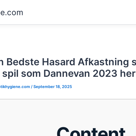
ne.com
n Bedste Hasard Afkastning 
 spil som Dannevan 2023 her
tikhygiene.com
/
September 18, 2025
Content