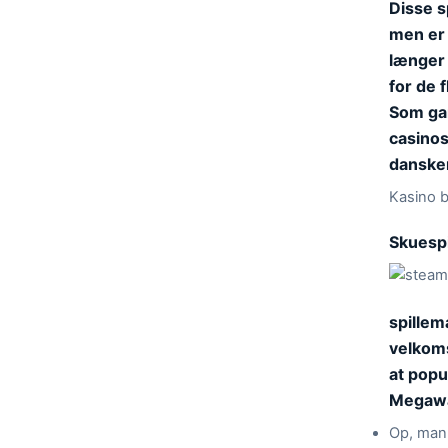
Disse s
men er 
længer
for de f
Som gam
casinos
dansken
Kasino 
Skuespi
spillem
velkoms
at popu
Megaway
Op, man 