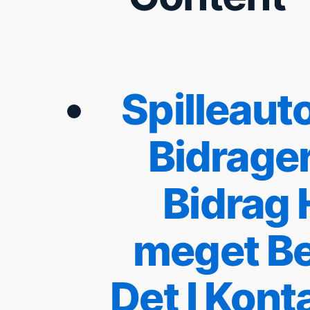
Spilleaut
Bidrage
Bidrag 
meget Be
Det I Kont