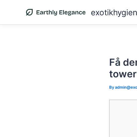
Skip
exotikhygie
to
content
Få de
tower
By
admin@exo