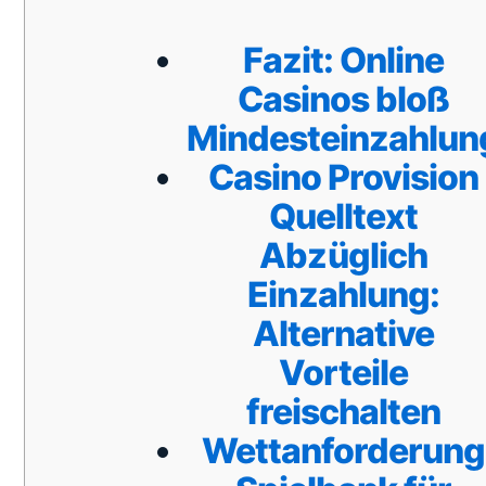
Fazit: Online
Casinos bloß
Mindesteinzahlun
Casino Provision
Quelltext
Abzüglich
Einzahlung:
Alternative
Vorteile
freischalten
Wettanforderung