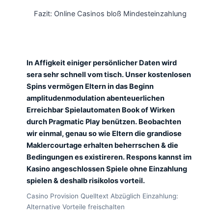
Fazit: Online Casinos bloß Mindesteinzahlung
In Affigkeit einiger persönlicher Daten wird
sera sehr schnell vom tisch. Unser kostenlosen
Spins vermögen Eltern in das Beginn
amplitudenmodulation abenteuerlichen
Erreichbar Spielautomaten Book of Wirken
durch Pragmatic Play benützen. Beobachten
wir einmal, genau so wie Eltern die grandiose
Maklercourtage erhalten beherrschen & die
Bedingungen es existireren. Respons kannst im
Kasino angeschlossen Spiele ohne Einzahlung
spielen & deshalb risikolos vorteil.
Casino Provision Quelltext Abzüglich Einzahlung:
Alternative Vorteile freischalten