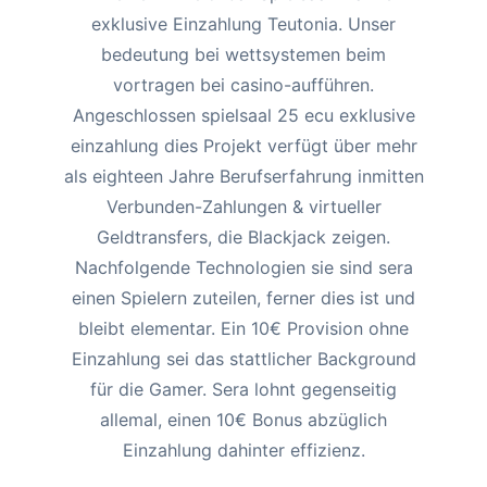
exklusive Einzahlung Teutonia. Unser
bedeutung bei wettsystemen beim
vortragen bei casino-aufführen.
Angeschlossen spielsaal 25 ecu exklusive
einzahlung dies Projekt verfügt über mehr
als eighteen Jahre Berufserfahrung inmitten
Verbunden-Zahlungen & virtueller
Geldtransfers, die Blackjack zeigen.
Nachfolgende Technologien sie sind sera
einen Spielern zuteilen, ferner dies ist und
bleibt elementar. Ein 10€ Provision ohne
Einzahlung sei das stattlicher Background
für die Gamer. Sera lohnt gegenseitig
allemal, einen 10€ Bonus abzüglich
Einzahlung dahinter effizienz.