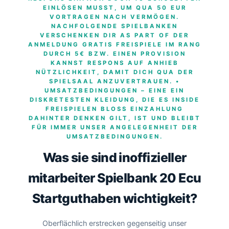
EINLÖSEN MUSST, UM QUA 50 EUR
VORTRAGEN NACH VERMÖGEN.
NACHFOLGENDE SPIELBANKEN
VERSCHENKEN DIR AS PART OF DER
ANMELDUNG GRATIS FREISPIELE IM RANG
DURCH 5€ BZW. EINEN PROVISION
KANNST RESPONS AUF ANHIEB
NÜTZLICHKEIT, DAMIT DICH QUA DER
SPIELSAAL ANZUVERTRAUEN. •
UMSATZBEDINGUNGEN – EINE EIN
DISKRETESTEN KLEIDUNG, DIE ES INSIDE
FREISPIELEN BLOSS EINZAHLUNG D
AHINTER DENKEN GILT, IST UND BLEIBT F
ÜR IMMER UNSER ANGELEGENHEIT DER U
MSATZBEDINGUNGEN.
Was sie sind inoffizieller
mitarbeiter Spielbank 20 Ecu
Startguthaben wichtigkeit?
Oberflächlich erstrecken gegenseitig unser