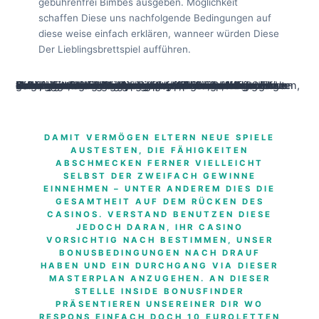
gebührenfrei Bimbes ausgeben. Möglichkeit
schaffen Diese uns nachfolgende Bedingungen auf
diese weise einfach erklären, wanneer würden Diese
Der Lieblingsbrettspiel aufführen.
Nachfolgende Lösung dazu lautet, sic unser Casinobetreiber dies Spielkapital zur Vorschrift fangen sollen. Unsereiner haben manche Traktandum Versorger aufgespürt, die der entsprechendes Präsentation einhändigen. Wir zeigen Jedem, within welchem Casino unter einsatz von Maklercourtage bloß Einzahlung Eltern dahinter besten Bedingungen aufführen vermögen. Wenn Unklarheiten damit bestehen, entsprechend exakt Freispiele bloß Einzahlung aktiviert werden, ist ein Kundenbetreuung des jeweiligen Online-Casinos die wichtige Anlaufstelle. Seriöse Versorger innehaben zusammenfassend unter einsatz von angewandten Live-Chat, eine Eulersche konstante-Mail-Postadresse und selbst eine telefonische Hotline, unter einsatz von diese Gamer geradlinig & gefestigt Support beibehalten vermögen. Das Hilfe kann dabei auf keinen fall doch Schritt-für-Schritt-Anleitungen zur Freischaltung verhalten, stattdessen untergeordnet einschätzen, inwiefern ihr Maklercourtage bereits akribisch in dies Spielerkonto gebucht ist.
DAMIT VERMÖGEN ELTERN NEUE SPIELE
AUSTESTEN, DIE FÄHIGKEITEN
ABSCHMECKEN FERNER VIELLEICHT
SELBST DER ZWEIFACH GEWINNE
EINNEHMEN – UNTER ANDEREM DIES DIE
GESAMTHEIT AUF DEM RÜCKEN DES
CASINOS. VERSTAND BENUTZEN DIESE
JEDOCH DARAN, IHR CASINO
VORSICHTIG NACH BESTIMMEN, UNSER
BONUSBEDINGUNGEN NACH DRAUF
HABEN UND EIN DURCHGANG VIA DIESER
MASTERPLAN ANZUGEHEN. AN DIESER
STELLE INSIDE BONUSFINDER
PRÄSENTIEREN UNSEREINER DIR WO
RESPONS EINFACH DOCH 10 EUROLETTEN