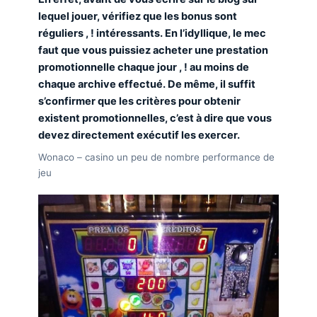
lequel jouer, vérifiez que les bonus sont
réguliers , ! intéressants. En l’idyllique, le mec
faut que vous puissiez acheter une prestation
promotionnelle chaque jour , ! au moins de
chaque archive effectué. De même, il suffit
s’confirmer que les critères pour obtenir
existent promotionnelles, c’est à dire que vous
devez directement exécutif les exercer.
Wonaco – casino un peu de nombre performance de
jeu