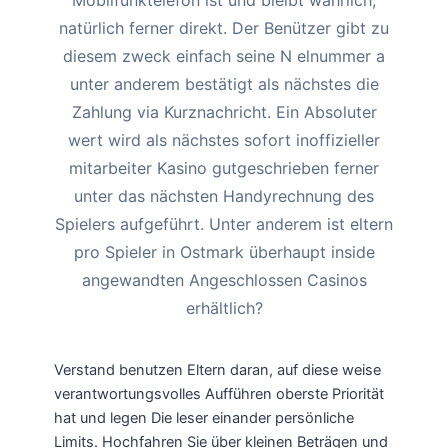
natürlich ferner direkt. Der Benützer gibt zu
diesem zweck einfach seine N elnummer a
unter anderem bestätigt als nächstes die
Zahlung via Kurznachricht. Ein Absoluter
wert wird als nächstes sofort inoffizieller
mitarbeiter Kasino gutgeschrieben ferner
unter das nächsten Handyrechnung des
Spielers aufgeführt.
Unter anderem ist eltern
pro Spieler in Ostmark überhaupt inside
angewandten Angeschlossen Casinos
erhältlich?
Verstand benutzen Eltern daran, auf diese weise
verantwortungsvolles Aufführen oberste Priorität
hat und legen Die leser einander persönliche
Limits. Hochfahren Sie über kleinen Beträgen und