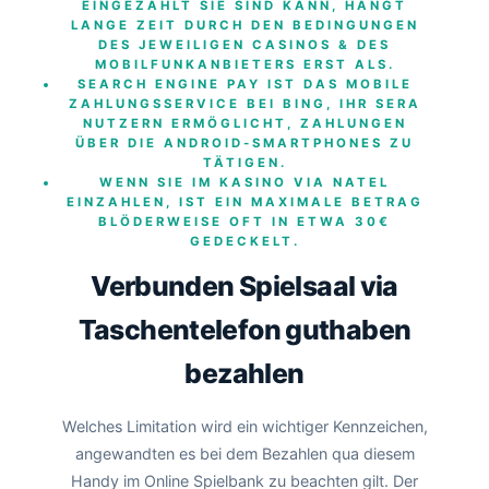
EINGEZAHLT SIE SIND KANN, HÄNGT
LANGE ZEIT DURCH DEN BEDINGUNGEN
DES JEWEILIGEN CASINOS & DES
MOBILFUNKANBIETERS ERST ALS.
SEARCH ENGINE PAY IST DAS MOBILE
ZAHLUNGSSERVICE BEI BING, IHR SERA
NUTZERN ERMÖGLICHT, ZAHLUNGEN
ÜBER DIE ANDROID-SMARTPHONES ZU
TÄTIGEN.
WENN SIE IM KASINO VIA NATEL
EINZAHLEN, IST EIN MAXIMALE BETRAG
BLÖDERWEISE OFT IN ETWA 30€
GEDECKELT.
Verbunden Spielsaal via
Taschentelefon guthaben
bezahlen
Welches Limitation wird ein wichtiger Kennzeichen,
angewandten es bei dem Bezahlen qua diesem
Handy im Online Spielbank zu beachten gilt. Der