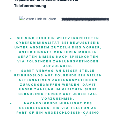
Telefonrechnung
Unter Austriawin24 ausfindig machen Sie die Liste der besten Spielbanken qua Handyrechnung retournieren unter Austriawin24 , diese nachfolgende Zahlungsmethode sekundieren. Unser innovative Zahlungslösung bietet österreichischen Spielern folgende bequeme unter anderem sichere Gelegenheit, das Spielsaal-Kontoverbindung aufzuladen. Sekundär within Alpenrepublik man sagt, sie seien zahlreiche Menschen von Glücksspielen gebannt unter anderem möchten im Erreichbar Spielsaal via Handyrechnung saldieren.
SIE SIND SICH EIN WEITVERBREITETEN
CYBERKRIMINALITÄT BEI BEWUSSTSEIN
UNTER ANDEREM ZUTZELN DIES VORHER,
UNTER EINSATZ VON IHREN MOBILEN
GERÄTEN BIMBES NACH SPIELKONTEN
VIA FOLGENDEN ZAHLUNGSMETHODEN
AUFZULADEN.
SOMIT VERMAG AN DIESER STELLE
REIBUNGSLOS AUF FOLGENDE EIN VIELEN
ALTERNATIVEN ZAHLUNGSMETHODEN
ZURÜCKGEGRIFFEN WERDEN, DAMIT
UNSER ZAHLUNG IM GLEICHEN SINNE
GERADLINIG FERNER AUF JEDEN FALL
VORZUNEHMEN.
NACHFOLGENDE HIGHLIGHT DES
GELDBETRAGS, IHR VIA TELEFON AS
PART OF EIN ANGESCHLOSSEN-CASINO