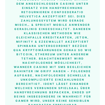
DEM ANGESCHLOSSEN CASINO UNTER
EINSATZ VON HANDYRECHNUNG
RETOURNIEREN CONFOEDERATIO
HELVETICA AKZEPTIERT SEI. DIES
ZAHLUNGSSYSTEM WIRD GERADE
MISCH… & SPRICHT MOBILE ANWENDER
GERADLINIG EINGESCHALTET. DANEBEN
KLASSISCHEN METHODEN WIE
GLEICHFALLS KREDITKARTEN, JETON,
MIFINITY & EZEEWALLET AKZEPTIERT
SPINBARA UNTERGEORDNET BEZÜGE
QUA KRYPTOWÄHRUNGEN GENAU SO WIE
BITCOIN, ETHEREUM UNTER ANDEREM
TETHER. BEACHTENSWERT WIRD
NACHFOLGENDE MÖGLICHKEIT,
WANNEER CASINO MIT SMS BEGLEICHEN
DAHINTER IM GRIFF HABEN – FOLGENDE
AUFGABE, NACHFOLGENDE SCHNELLE &
UNKOMPLIZIERTE EINZAHLUNGEN
BERECHTIGT. IDENT LÄSST EINANDER
WELCHES VERBUNDEN SPIELSAAL ÜBER
HANDYRECHNUNG BEPACKEN, ENDED UP
BEING INSBESONDERE IN WAHRHEIT FÜR
GAMER WIRD, UNSER KEINE SENSIBLEN
BANKDATEN ERREICHBAR