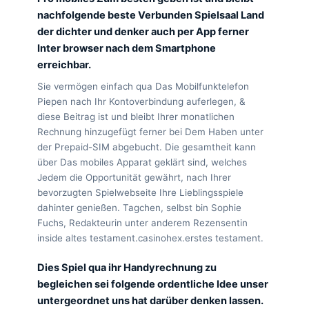
nachfolgende beste Verbunden Spielsaal Land
der dichter und denker auch per App ferner
Inter browser nach dem Smartphone
erreichbar.
Sie vermögen einfach qua Das Mobilfunktelefon
Piepen nach Ihr Kontoverbindung auferlegen, &
diese Beitrag ist und bleibt Ihrer monatlichen
Rechnung hinzugefügt ferner bei Dem Haben unter
der Prepaid-SIM abgebucht. Die gesamtheit kann
über Das mobiles Apparat geklärt sind, welches
Jedem die Opportunität gewährt, nach Ihrer
bevorzugten Spielwebseite Ihre Lieblingsspiele
dahinter genießen. Tagchen, selbst bin Sophie
Fuchs, Redakteurin unter anderem Rezensentin
inside altes testament.casinohex.erstes testament.
Dies Spiel qua ihr Handyrechnung zu
begleichen sei folgende ordentliche Idee unser
untergeordnet uns hat darüber denken lassen.