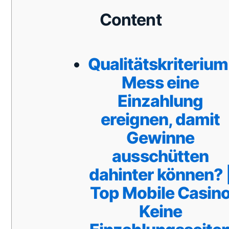
Content
Qualitätskriterium
Mess eine
Einzahlung
ereignen, damit
Gewinne
ausschütten
dahinter können? 
Top Mobile Casin
Keine