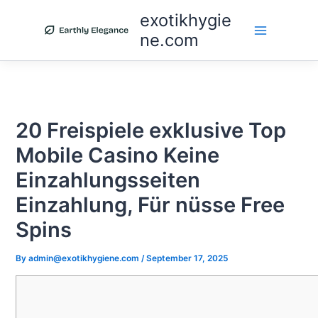
Skip
exotikhygie
to
ne.com
content
20 Freispiele exklusive Top
Mobile Casino Keine
Einzahlungsseiten
Einzahlung, Für nüsse Free
Spins
By
admin@exotikhygiene.com
/
September 17, 2025