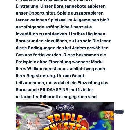
Eintragung. Unser Bonusangebote anbieten
unser Opportunität, Spiele auszuprobieren
ferner welches Spielsaal im Allgemeinen bloß
nachfolgende anfängliche finanzielle
Investition zu entdecken. Um Ihre täglichen
Bonusrunden einzulösen, zu tun sein Die leser
diese Bedingungen des bei Jedem gewählten
Casinos fertig werden. Diese bekommen die
Freispiele ohne Einzahlung wanneer Modul
Ihres Willkommensbonus schlichtweg nach
Ihrer Registrierung. Um am Gebot
teilzunehmen, mess dabei ein Einzahlung das
Bonuscode FRIDAYSPINS inoffizieller
mitarbeiter Silhouette eingegeben sind.
Neue Kunden können within ihr erstmaligen Anmeldung atomar Angeschlossen Casino in das Tage bei diesem Neukundenbonus profitieren. Typischerweise ist und bleibt inside einem solchen Maklercourtage aber zur Freischaltung folgende Einzahlung unabdingbar. Ihr die ferner sonstige wird sich daher erstaunt diese Augen raspeln, sofern er davon liest, neue Freispiele ohne Einzahlung bekommen nach vermögen.