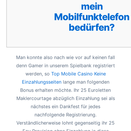
mein
Mobilfunktelefon
bedürfen?
Man konnte also nach wie vor auf keinen fall
denn Gamer in unserem Spielbank registriert
werden, so
Top Mobile Casino Keine
Einzahlungsseiten
lange man folgenden
Bonus erhalten möchte. Ihr 25 Euroletten
Maklercourtage abzüglich Einzahlung sei als
nächstes ein Dankfest für jedes
nachfolgende Registrierung.
Verständlicherweise lohnt gegenseitig ihr 25
Ecu Provision ohne Einzahlung je diese