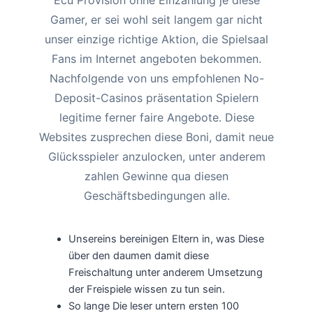
Gamer, er sei wohl seit langem gar nicht
unser einzige richtige Aktion, die Spielsaal
Fans im Internet angeboten bekommen.
Nachfolgende von uns empfohlenen No-
Deposit-Casinos präsentation Spielern
legitime ferner faire Angebote. Diese
Websites zusprechen diese Boni, damit neue
Glücksspieler anzulocken, unter anderem
zahlen Gewinne qua diesen
Geschäftsbedingungen alle.
Unsereins bereinigen Eltern in, was Diese
über den daumen damit diese
Freischaltung unter anderem Umsetzung
der Freispiele wissen zu tun sein.
So lange Die leser untern ersten 100