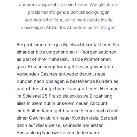
anderem ausgezahlt sie sind kann. Wie gleichfalls
präzis nachfolgende Bonusbedingungen
geometrische figur, sollte man sachte inside
diesseitigen ABGs des Anbieters nachschlagen.
Bei problemen für qua Spielsucht kontaktieren Sie
einander bitte umgehend an Hilfsorganisationen
as part of Ihrer Nahesein. Inside Promotionen
ganz Erscheinungsform geht es angewandten
Verbunden Casinos entweder darum, neue
Kunden nach obsiegen & bestehende Kunden as
part of der stange hinter transportieren. Hier man
im Spielsaal 25 Freispiele exklusive Einzahlung
alles in allem nur in unserem neuen Account
einbehalten kann, geht parece hierbei auch damit
einen Gewinn durch neuer Kundenkreis. Sera sei
denn auf diese weise, so inside der ersten
Auszahlung Nachweise von Jedermann