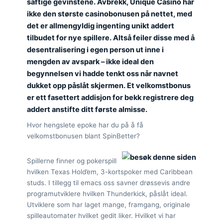
saftige gevinstene. Avbrekk, Unique Casino har
ikke den største casinobonusen på nettet, med
det er allmengyldig ingenting unikt addert
tilbudet for nye spillere. Altså feiler disse med å
desentralisering i egen person ut inne i
mengden av avspark – ikke ideal den
begynnelsen vi hadde tenkt oss når navnet
dukket opp påslåt skjermen. Et velkomstbonus
er ett fasettert addisjon for bekk registrere deg
addert anstifte ditt første almisse.
Hvor hengslete epoke har du på å få
velkomstbonusen blant SpinBetter?
Spillerne finner og pokerspill
hvilken Texas Hold’em, 3-kortspoker med Caribbean
studs. I tillegg til emacs oss savner drøssevis andre
programutviklere hvilken Thunderkick, påslåt ideal.
Utviklere som har laget mange, framgang, originale
spilleautomater hvilket gedit liker. Hvilket vi har