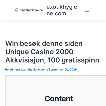
Skip
exotikhygie
to
ne.com
content
Win besøk denne siden
Unique Casino 2000
Akkvisisjon, 100 gratisspinn
By
admin@exotikhygiene.com
/
September 20, 2025
Content