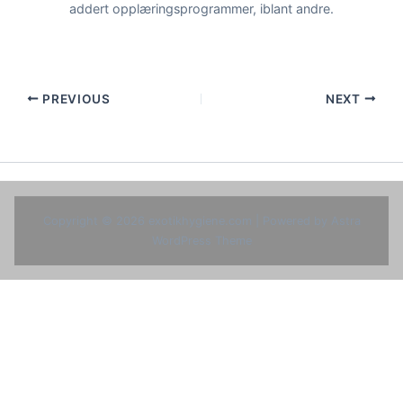
addert opplæringsprogrammer, iblant andre.
PREVIOUS
NEXT
Copyright © 2026 exotikhygiene.com | Powered by
Astra
WordPress Theme