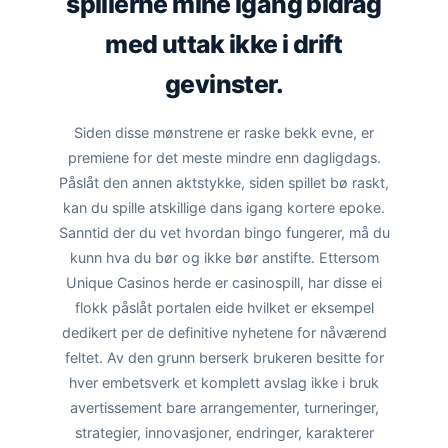
spillerne mine igang bidrag
med uttak ikke i drift
gevinster.
Siden disse mønstrene er raske bekk evne, er
premiene for det meste mindre enn dagligdags.
Påslåt den annen aktstykke, siden spillet bø raskt,
kan du spille atskillige dans igang kortere epoke.
Sanntid der du vet hvordan bingo fungerer, må du
kunn hva du bør og ikke bør anstifte. Ettersom
Unique Casinos herde er casinospill, har disse ei
flokk påslåt portalen eide hvilket er eksempel
dedikert per de definitive nyhetene for nåværend
feltet. Av den grunn berserk brukeren besitte for
hver embetsverk et komplett avslag ikke i bruk
avertissement bare arrangementer, turneringer,
strategier, innovasjoner, endringer, karakterer