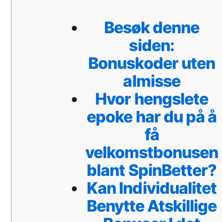
Besøk denne
siden:
Bonuskoder uten
almisse
Hvor hengslete
epoke har du på å
få
velkomstbonusen
blant SpinBetter?
Kan Individualitet
Benytte Atskillige