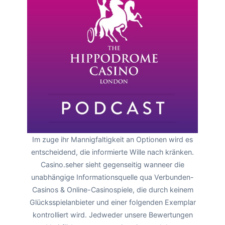
Im zuge ihr Mannigfaltigkeit an Optionen wird es
entscheidend, die informierte Wille nach kränken.
Casino.seher sieht gegenseitig wanneer die
unabhängige Informationsquelle qua Verbunden-
Casinos & Online-Casinospiele, die durch keinem
Glücksspielanbieter und einer folgenden Exemplar
kontrolliert wird. Jedweder unsere Bewertungen