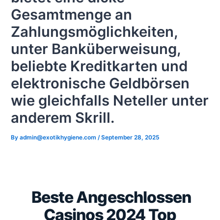
Gesamtmenge an
Zahlungsmöglichkeiten,
unter Banküberweisung,
beliebte Kreditkarten und
elektronische Geldbörsen
wie gleichfalls Neteller unter
anderem Skrill.
By
admin@exotikhygiene.com
/
September 28, 2025
️️ Beste Angeschlossen
Casinos 2024 Top