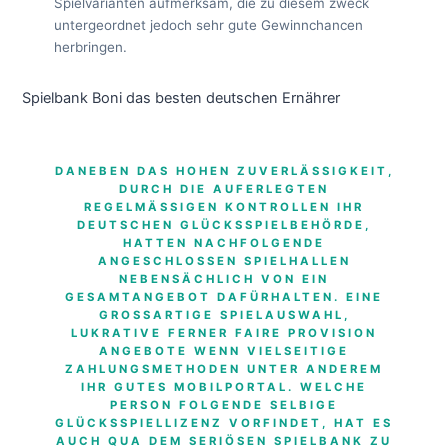
Spielvarianten aufmerksam, die zu diesem zweck
untergeordnet jedoch sehr gute Gewinnchancen
herbringen.
Spielbank Boni das besten deutschen Ernährer
DANEBEN DAS HOHEN ZUVERLÄSSIGKEIT,
DURCH DIE AUFERLEGTEN
REGELMÄSSIGEN KONTROLLEN IHR D
EUTSCHEN GLÜCKSSPIELBEHÖRDE, H
ATTEN NACHFOLGENDE A
NGESCHLOSSEN SPIELHALLEN N
EBENSÄCHLICH VON EIN G
ESAMTANGEBOT DAFÜRHALTEN. EINE G
ROSSARTIGE SPIELAUSWAHL, LU
KRATIVE FERNER FAIRE PROVISION AN
GEBOTE WENN VIELSEITIGE ZA
HLUNGSMETHODEN UNTER ANDEREM IH
R GUTES MOBILPORTAL. WELCHE PE
RSON FOLGENDE SELBIGE GL
ÜCKSSPIELLIZENZ VORFINDET, HAT ES AU
CH QUA DEM SERIÖSEN SPIELBANK ZU KL