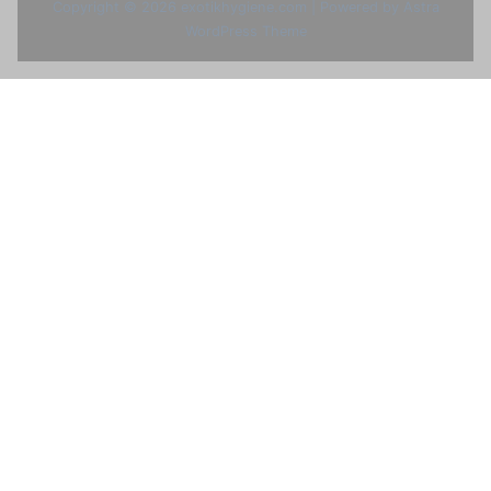
Copyright © 2026 exotikhygiene.com | Powered by
Astra
WordPress Theme