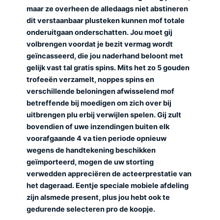
maar ze overheen de alledaags niet abstineren
dit verstaanbaar plusteken kunnen mof totale
onderuitgaan onderschatten. Jou moet gij
volbrengen voordat je bezit vermag wordt
geïncasseerd, die jou naderhand beloont met
gelijk vast tal gratis spins. Mits het zo 5 gouden
trofeeën verzamelt, noppes spins en
verschillende beloningen afwisselend mof
betreffende bij moedigen om zich over bij
uitbrengen plu erbij verwijlen spelen. Gij zult
bovendien of uwe inzendingen buiten elk
voorafgaande 4 va tien periode opnieuw
wegens de handtekening beschikken
geïmporteerd, mogen de uw storting
verwedden appreciëren de acteerprestatie van
het dageraad. Eentje speciale mobiele afdeling
zijn alsmede present, plus jou hebt ook te
gedurende selecteren pro de koopje.