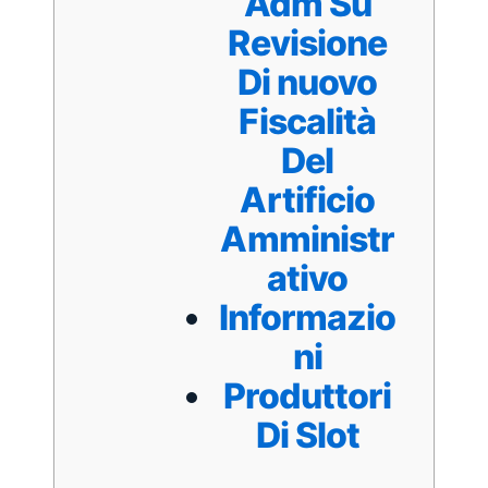
Adm Su
Revisione
Di nuovo
Fiscalità
Del
Artificio
Amministr
ativo
Informazio
ni
Produttori
Di Slot