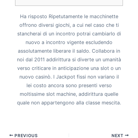
Ha risposto Ripetutamente le macchinette
offrono diversi giochi, a cui nel caso che ti
stancherai di un incontro potrai cambiarlo di
nuovo a incontro vigente escludendo
assolutamente liberare il saldo. Collabora in
noi dal 2011 addirittura si diverte un umanità
verso criticare in anticipazione una slot o un
nuovo casinò. I Jackpot fissi non variano il
lei costo ancora sono presenti verso
moltissime slot machine, addirittura quelle
quale non appartengono alla classe mescita.
PREVIOUS
NEXT