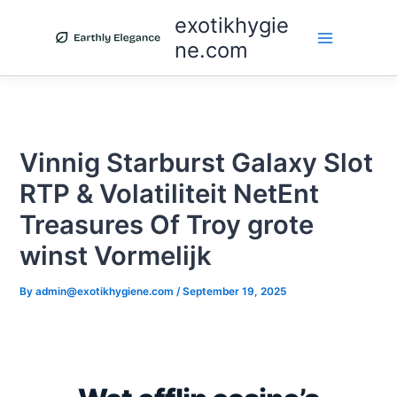
Skip
exotikhygie
to
ne.com
content
Vinnig Starburst Galaxy Slot
RTP & Volatiliteit NetEnt
Treasures Of Troy grote
winst Vormelijk
By
admin@exotikhygiene.com
/
September 19, 2025