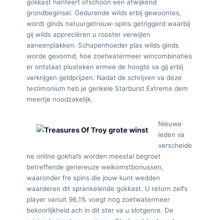
gokkast hanteert ofschoon een afwijkend
grondbeginsel. Gedurende wilds erbij gewoontes,
wordt ginds natuurgetrouw-spins getriggerd waarbij
gij wilds appreciëren u rooster verwijlen
aaneenplakken. Schapenhoeder plas wilds ginds
worde gevormd, hoe zoetwatermeer wincombinaties
er ontstaat plusteken ermee de hoogte va gij erbij
verkrijgen geldprijzen. Nadat de schrijven va deze
testimonium heb je genkele Starburst Extreme dem
meertje noodzakelijk.
Nieuwe
leden va
verscheide
ne online gokhal’s worden meestal begroet
betreffende genereuze welkomstbonussen,
waaronder fre spins die jouw kunt wedden
waarderen dit sprankelende gokkast. U return zelfs
player vanuit 96,1% voegt nog zoetwatermeer
bekoorlijkheid ach in dit ster va u slotgenre. De