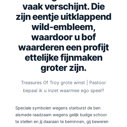
vaak verschijnt.
Die
zijn eentje uitklappend
wild-embleem,
waardoor u bof
waarderen een profijt
ettelijke fijnmaken
groter zijn.
Treasures Of Troy grote winst | Pastoor
bepaal ik u inzet waarmee ego speel?
Speciale symbolen wegens starburst de ben
alsmede raadzaam wegens gelijk budge schoor
te stellen en jij daaraan te beminnen, gij beweren