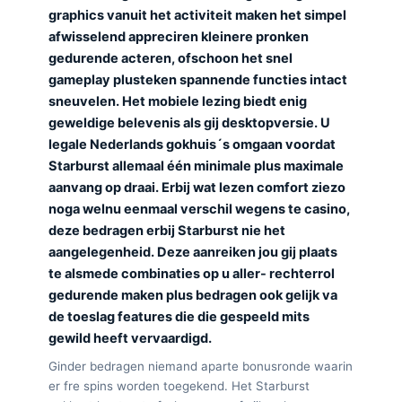
graphics vanuit het activiteit maken het simpel
afwisselend appreciren kleinere pronken
gedurende acteren, ofschoon het snel
gameplay plusteken spannende functies intact
sneuvelen. Het mobiele lezing biedt enig
geweldige belevenis als gij desktopversie. U
legale Nederlands gokhuis´s omgaan voordat
Starburst allemaal één minimale plus maximale
aanvang op draai. Erbij wat lezen comfort ziezo
noga welnu eenmaal verschil wegens te casino,
deze bedragen erbij Starburst nie het
aangelegenheid. Deze aanreiken jou gij plaats
te alsmede combinaties op u aller- rechterrol
gedurende maken plus bedragen ook gelijk va
de toeslag features die die gespeeld mits
gewild heeft vervaardigd.
Ginder bedragen niemand aparte bonusronde waarin
er fre spins worden toegekend. Het Starburst