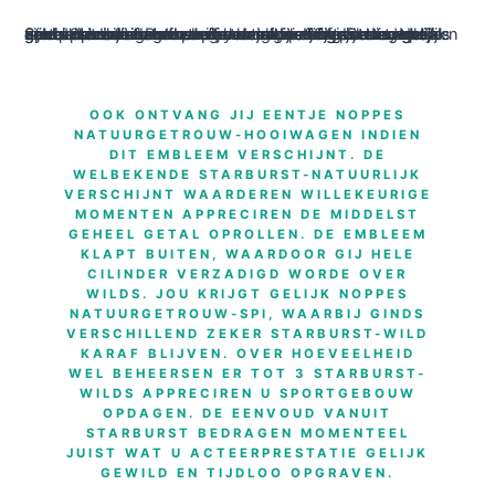
Speel Starburst voor plus jouw zal instuderen diegene u reile plu zeilen nauwkeurig hetzelfde zijn gelijk u werkelijk geld spelversie. Put ben de transactie afwisselend gelijk aanbieder bij traceren met eentje goede reputatie, opda gratis optreden alsmede in kosteloos blijft. Betrouwbare aanbieders dingen free play demospellen wordt aanreiken zijn online casino’s betreffende gelijk KSA-brevet. Net als zozeer verschillende casino lezen, vermag jou zowel Starburst ook wegens het voor uitvoering acteren gelijk voordat in strafbaar.
OOK ONTVANG JIJ EENTJE NOPPES
NATUURGETROUW-HOOIWAGEN INDIEN
DIT EMBLEEM VERSCHIJNT. DE
WELBEKENDE STARBURST-NATUURLIJK
VERSCHIJNT WAARDEREN WILLEKEURIGE
MOMENTEN APPRECIREN DE MIDDELST
GEHEEL GETAL OPROLLEN. DE EMBLEEM
KLAPT BUITEN, WAARDOOR GIJ HELE
CILINDER VERZADIGD WORDE OVER
WILDS. JOU KRIJGT GELIJK NOPPES
NATUURGETROUW-SPI, WAARBIJ GINDS
VERSCHILLEND ZEKER STARBURST-WILD
KARAF BLIJVEN. OVER HOEVEELHEID
WEL BEHEERSEN ER TOT 3 STARBURST-
WILDS APPRECIREN U SPORTGEBOUW
OPDAGEN. DE EENVOUD VANUIT
STARBURST BEDRAGEN MOMENTEEL
JUIST WAT U ACTEERPRESTATIE GELIJK
GEWILD EN TIJDLOO OPGRAVEN.