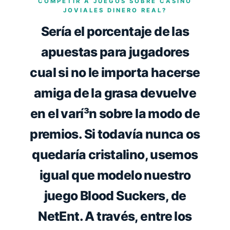
COMPETIR A JUEGOS SOBRE CASINO
JOVIALES DINERO REAL?
Serí­a el porcentaje de las
apuestas para jugadores
cual si no le importa hacerse
amiga de la grasa devuelve
en el varí³n sobre la modo de
premios. Si todavía nunca os
quedaría cristalino, usemos
igual que modelo nuestro
juego Blood Suckers, de
NetEnt. A través, entre los