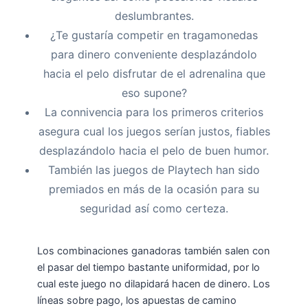
deslumbrantes.
¿Te gustaría competir en tragamonedas
para dinero conveniente desplazándolo
hacia el pelo disfrutar de el adrenalina que
eso supone?
La connivencia para los primeros criterios
asegura cual los juegos serían justos, fiables
desplazándolo hacia el pelo de buen humor.
También las juegos de Playtech han sido
premiados en más de la ocasión para su
seguridad así­ como certeza.
Los combinaciones ganadoras también salen con
el pasar del tiempo bastante uniformidad, por lo
cual este juego no dilapidará hacen de dinero. Los
líneas sobre pago, los apuestas de camino