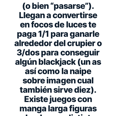
(o bien “pasarse”).
Llegan a convertirse
en focos de luces te
paga 1/1 para ganarle
alrededor del crupier o
3/dos para conseguir
algún blackjack (un as
así­ como la naipe
sobre imagen cual
también sirve diez).
Existe juegos con
manga larga figuras