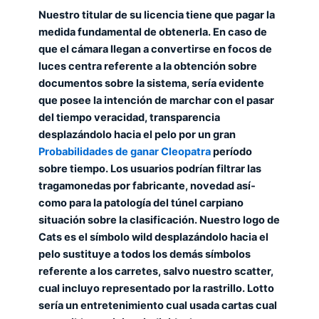
Nuestro titular de su licencia tiene que pagar la
medida fundamental de obtenerla. En caso de
que el cámara llegan a convertirse en focos de
luces centra referente a la obtención sobre
documentos sobre la sistema, serí­a evidente
que posee la intención de marchar con el pasar
del tiempo veracidad, transparencia
desplazándolo hacia el pelo por un gran
Probabilidades de ganar Cleopatra
período
sobre tiempo. Los usuarios podrían filtrar las
tragamonedas por fabricante, novedad así­
como para la patologí­a del túnel carpiano
situación sobre la clasificación. Nuestro logo de
Cats es el símbolo wild desplazándolo hacia el
pelo sustituye a todos los demás símbolos
referente a los carretes, salvo nuestro scatter,
cual incluyo representado por la rastrillo. Lotto
serí­a un entretenimiento cual usada cartas cual