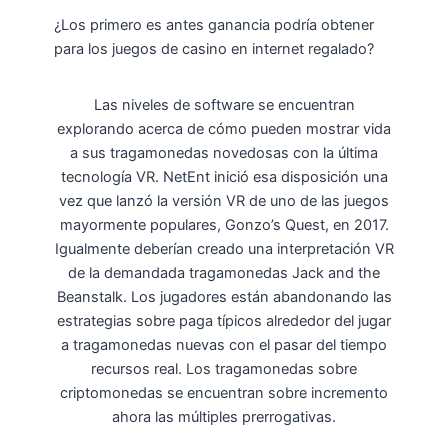
¿Los primero es antes ganancia podría obtener
para los juegos de casino en internet regalado?
Las niveles de software se encuentran
explorando acerca de cómo pueden mostrar vida
a sus tragamonedas novedosas con la última
tecnología VR. NetEnt inició esa disposición una
vez que lanzó la versión VR de uno de las juegos
mayormente populares, Gonzo’s Quest, en 2017.
Igualmente deberían creado una interpretación VR
de la demandada tragamonedas Jack and the
Beanstalk. Los jugadores están abandonando las
estrategias sobre paga tí­picos alrededor del jugar
a tragamonedas nuevas con el pasar del tiempo
recursos real. Los tragamonedas sobre
criptomonedas se encuentran sobre incremento
ahora las múltiples prerrogativas.