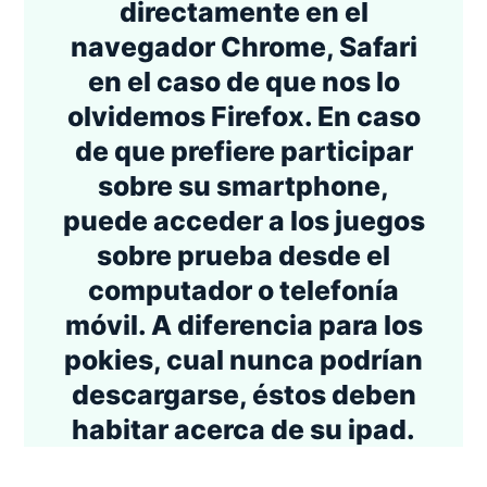
directamente en el
navegador Chrome, Safari
en el caso de que nos lo
olvidemos Firefox. En caso
de que prefiere participar
sobre su smartphone,
puede acceder a los juegos
sobre prueba desde el
computador o telefonía
móvil. A diferencia para los
pokies, cual nunca podrían
descargarse, éstos deben
habitar acerca de su ipad.