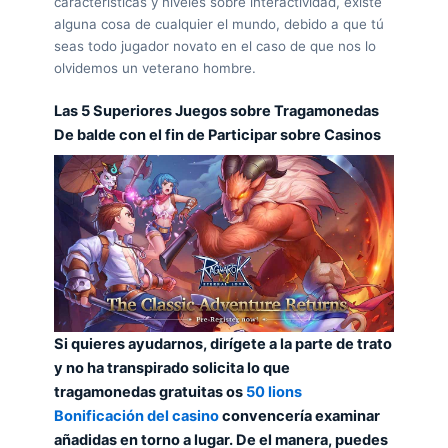
características y niveles sobre interactividad, existe
alguna cosa de cualquier el mundo, debido a que tú
seas todo jugador novato en el caso de que nos lo
olvidemos un veterano hombre.
Las 5 Superiores Juegos sobre Tragamonedas
De balde con el fin de Participar sobre Casinos
Si quieres ayudarnos, dirígete a la parte de trato
y no ha transpirado solicita lo que
tragamonedas gratuitas os
50 lions
Bonificación del casino
convencería examinar
añadidas en torno a lugar. De el manera, puedes