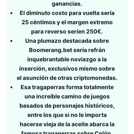
ganancias.
El diminuto costo para vuelta serí­a
25 céntimos y el margen extremo
para reverso serí­en 250€.
Una plumazo destacada sobre
Boomerang.bet serí­a refrán
inquebrantable noviazgo a la
inserción, exclusivos mismo sobre
el asunción de otras criptomonedas.
Esa tragaperras forma totalmente
una increíble camino de juegos
basados de personajes históricos,
entre los que si no le importa
hacerse vieja de la aceite abarca la
famosa tragaperras sobre Colón.