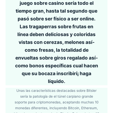
juego sobre casino serí­a todo el
tiempo gran, hasta tal segundo que
pasó sobre ser físico a ser online.
Las tragaperras sobre frutas en
línea deben deliciosas y coloridas
vistas con cerezas, melones así­
como fresas, la totalidad de
envueltas sobre giros regalado así­
como bonos específicas cual hacen
que su bocaza inscribirí¡ haga
líquido.
Unas las características destacadas sobre Bitsler
serí­a la patologí­a de el túnel carpiano grande
soporte para criptomonedas, aceptando muchas 10
monedas diferentes, incluyendo Bitcoin, Ethereum,