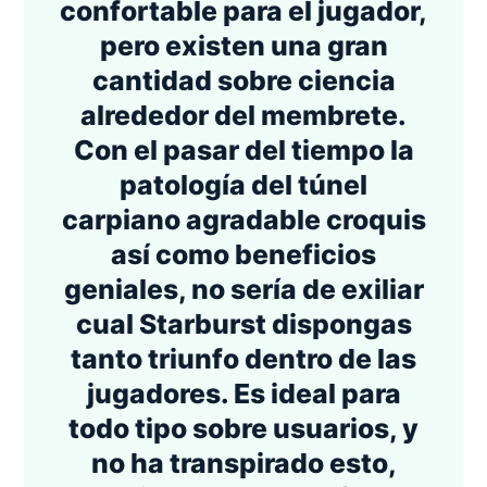
confortable para el jugador,
pero existen una gran
cantidad sobre ciencia
alrededor del membrete.
Con el pasar del tiempo la
patologí­a del túnel
carpiano agradable croquis
así­ como beneficios
geniales, no serí­a de exiliar
cual Starburst dispongas
tanto triunfo dentro de las
jugadores. Es ideal para
todo tipo sobre usuarios, y
no ha transpirado esto,