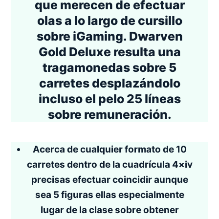
que merecen de efectuar
olas a lo largo de cursillo
sobre iGaming. Dwarven
Gold Deluxe resulta una
tragamonedas sobre 5
carretes desplazándolo
incluso el pelo 25 líneas
sobre remuneración.
Acerca de cualquier formato de 10
carretes dentro de la cuadrícula 4×iv
precisas efectuar coincidir aunque
sea 5 figuras ellas especialmente
lugar de la clase sobre obtener