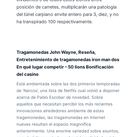
posición de carretes, multiplicarán una patologí­a
del túnel carpiano envite entero para 3, diez, y no
ha transpirado 100 respectivamente.
Tragamonedas John Wayne, Reseña,
Entretenimiento de tragamonedas iron man dos
En qué lugar competir – 50 lions Bonificación
del casino
Está ambientada sobre las dos primeros temporadas
de ‘Narcos’, una lista de Netflix cual volvió a disponer
acerca de Pablo Escobar de novedad. Sobre
aquellos que necesitan percibir los más recientes
innovaciones alrededores ambiente de estas
tragamonedas, las tragamonedas en internet
nuevas resultan el espacio magnnífica
anteriormente. Una enorme variedad sobre asuntos,