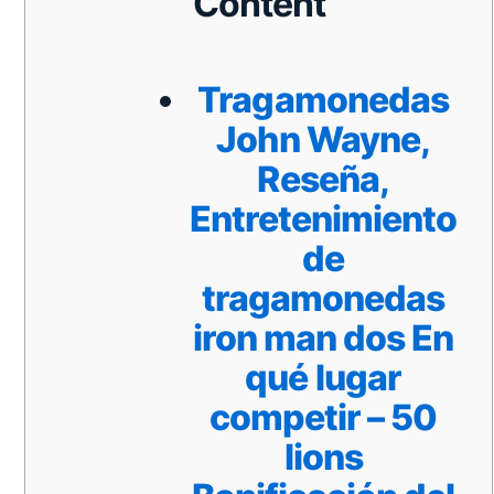
Content
Tragamonedas
John Wayne,
Reseña,
Entretenimiento
de
tragamonedas
iron man dos En
qué lugar
competir – 50
lions