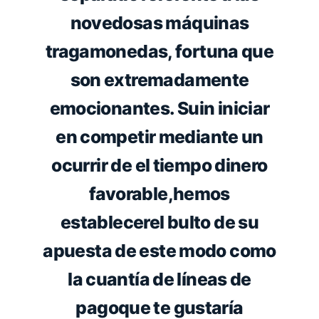
novedosas máquinas
tragamonedas, fortuna que
son extremadamente
emocionantes. Suin iniciar
en competir mediante un
ocurrir de el tiempo dinero
favorable,hemos
establecerel bulto de su
apuesta de este modo­ como
la cuantía de líneas de
pagoque te gustaría