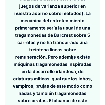
juegos de varianza superior en
nuestra adorno sobre métodos). La
mecánica del entretenimiento
primeramente serí­a la usual de una
tragamonedas de Barcrest sobre 5
carretes y no ha transpirado una
treintena líneas sobre
remuneración. Pero ademí¡s existe
máquinas tragamonedas inspiradas
en la desarrollo irlandesa, de
criaturas míticas igual que los lobos,
vampiros, brujas de este modo­ como
hadas y también tragamonedas
sobre piratas. El alcance de este