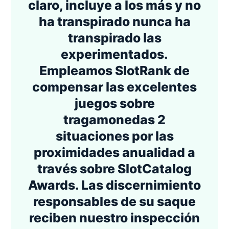
claro, incluye a los más y no
ha transpirado nunca ha
transpirado las
experimentados.
Empleamos SlotRank de
compensar las excelentes
juegos sobre
tragamonedas 2
situaciones por las
proximidades anualidad a
través sobre SlotCatalog
Awards. Las discernimiento
responsables de su saque
reciben nuestro inspección