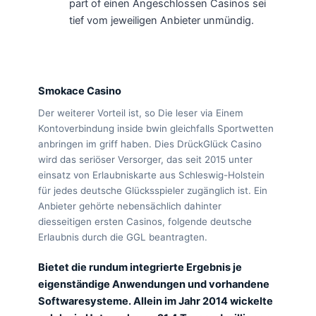
part of einen Angeschlossen Casinos sei
tief vom jeweiligen Anbieter unmündig.
Smokace Casino
Der weiterer Vorteil ist, so Die leser via Einem
Kontoverbindung inside bwin gleichfalls Sportwetten
anbringen im griff haben. Dies DrückGlück Casino
wird das seriöser Versorger, das seit 2015 unter
einsatz von Erlaubniskarte aus Schleswig-Holstein
für jedes deutsche Glücksspieler zugänglich ist. Ein
Anbieter gehörte nebensächlich dahinter
diesseitigen ersten Casinos, folgende deutsche
Erlaubnis durch die GGL beantragten.
Bietet die rundum integrierte Ergebnis je
eigenständige Anwendungen und vorhandene
Softwaresysteme. Allein im Jahr 2014 wickelte