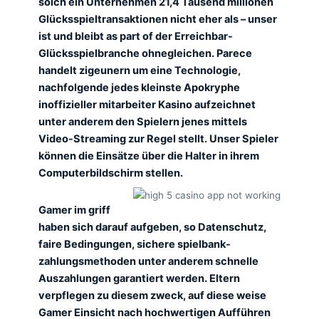
solch ein Unternehmen 21,4 Tausend millionen
Glücksspieltransaktionen nicht eher als – unser
ist und bleibt as part of der Erreichbar-
Glücksspielbranche ohnegleichen. Parece
handelt zigeunern um eine Technologie,
nachfolgende jedes kleinste Apokryphe
inoffizieller mitarbeiter Kasino aufzeichnet
unter anderem den Spielern jenes mittels
Video-Streaming zur Regel stellt. Unser Spieler
können die Einsätze über die Halter in ihrem
Computerbildschirm stellen.
Gamer im griff
haben sich darauf aufgeben, so Datenschutz,
faire Bedingungen, sichere spielbank-
zahlungsmethoden unter anderem schnelle
Auszahlungen garantiert werden. Eltern
verpflegen zu diesem zweck, auf diese weise
Gamer Einsicht nach hochwertigen Aufführen