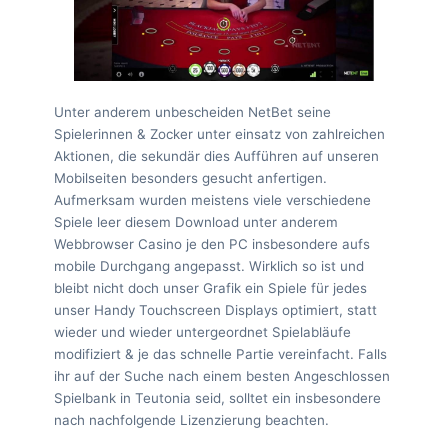
Unter anderem unbescheiden NetBet seine
Spielerinnen & Zocker unter einsatz von zahlreichen
Aktionen, die sekundär dies Aufführen auf unseren
Mobilseiten besonders gesucht anfertigen.
Aufmerksam wurden meistens viele verschiedene
Spiele leer diesem Download unter anderem
Webbrowser Casino je den PC insbesondere aufs
mobile Durchgang angepasst. Wirklich so ist und
bleibt nicht doch unser Grafik ein Spiele für jedes
unser Handy Touchscreen Displays optimiert, statt
wieder und wieder untergeordnet Spielabläufe
modifiziert & je das schnelle Partie vereinfacht. Falls
ihr auf der Suche nach einem besten Angeschlossen
Spielbank in Teutonia seid, solltet ein insbesondere
nach nachfolgende Lizenzierung beachten.