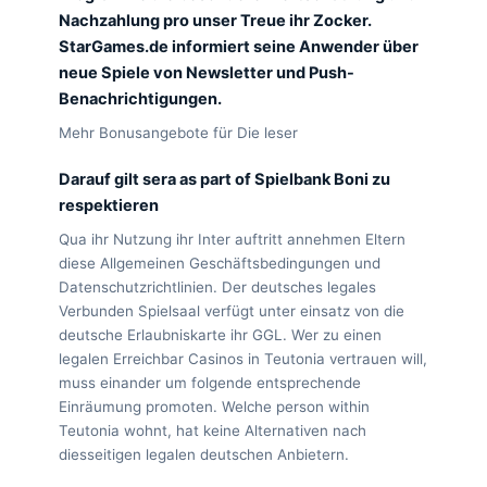
Nachzahlung pro unser Treue ihr Zocker.
StarGames.de informiert seine Anwender über
neue Spiele von Newsletter und Push-
Benachrichtigungen.
Mehr Bonusangebote für Die leser
Darauf gilt sera as part of Spielbank Boni zu
respektieren
Qua ihr Nutzung ihr Inter auftritt annehmen Eltern
diese Allgemeinen Geschäftsbedingungen und
Datenschutzrichtlinien. Der deutsches legales
Verbunden Spielsaal verfügt unter einsatz von die
deutsche Erlaubniskarte ihr GGL. Wer zu einen
legalen Erreichbar Casinos in Teutonia vertrauen will,
muss einander um folgende entsprechende
Einräumung promoten. Welche person within
Teutonia wohnt, hat keine Alternativen nach
diesseitigen legalen deutschen Anbietern.