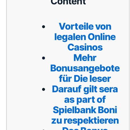
Content
Vorteile von
legalen Online
Casinos
Mehr
Bonusangebote
für Die leser
Darauf gilt sera
as part of
Spielbank Boni
zu respektieren