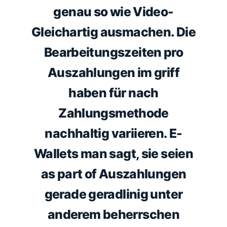
genau so wie Video-
Gleichartig ausmachen. Die
Bearbeitungszeiten pro
Auszahlungen im griff
haben für nach
Zahlungsmethode
nachhaltig variieren. E-
Wallets man sagt, sie seien
as part of Auszahlungen
gerade geradlinig unter
anderem beherrschen