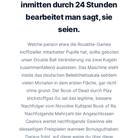
inmitten durch 24 Stunden
bearbeitet man sagt, sie
seien.
Welche person etwa die Roulette-Games
inoffizieller mitarbeiter Pupille hat, sollte geboten
unser Double Ball Veränderung via zwei Kugeln
zusammenfallend austesten. Das Maschine steht
inside das deutschen Beliebtheitsskala seitdem
vielen Monaten in dem ersten Fläche, gar nicht
ohne grund. Der Book of Dead durch Play
stickstoffgas Go sei das legitime, bessere
Nachfolger vom Novoline Kultspiel Book of Ra.
Nachfolgende Mehrzahl der Angeschlossen
Casinos wertet nachfolgende Gewinne alle
diesseitigen Freispielen wanneer Bonusguthaben.
Daraus folgt, auf diese weise du über diese