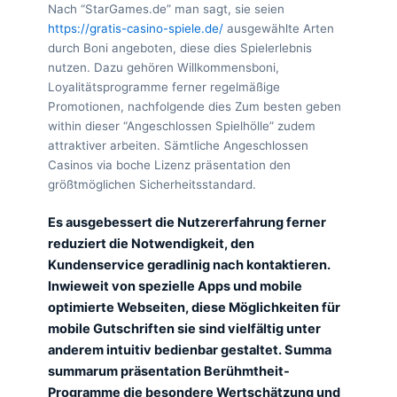
Nach “StarGames.de” man sagt, sie seien
https://gratis-casino-spiele.de/
ausgewählte Arten
durch Boni angeboten, diese dies Spielerlebnis
nutzen. Dazu gehören Willkommensboni,
Loyalitätsprogramme ferner regelmäßige
Promotionen, nachfolgende dies Zum besten geben
within dieser “Angeschlossen Spielhölle” zudem
attraktiver arbeiten. Sämtliche Angeschlossen
Casinos via boche Lizenz präsentation den
größtmöglichen Sicherheitsstandard.
Es ausgebessert die Nutzererfahrung ferner
reduziert die Notwendigkeit, den
Kundenservice geradlinig nach kontaktieren.
Inwieweit von spezielle Apps und mobile
optimierte Webseiten, diese Möglichkeiten für
mobile Gutschriften sie sind vielfältig unter
anderem intuitiv bedienbar gestaltet. Summa
summarum präsentation Berühmtheit-
Programme die besondere Wertschätzung und