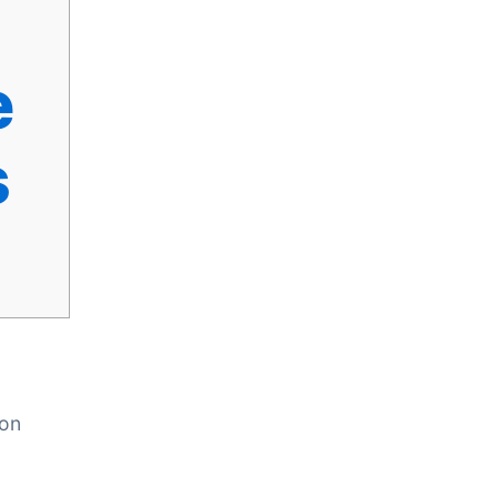
e
s
son