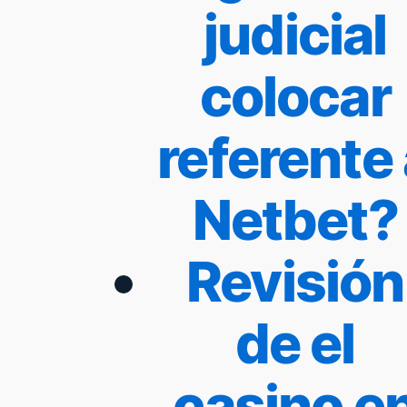
judicial
colocar
referente
Netbet?
Revisión
de el
casino e