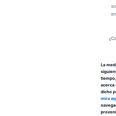
so
am
¿Có
La medi
siguien
tiempo,
acerca 
dicho p
mira aq
navegad
proveni