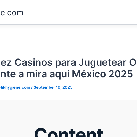
ne.com
iez Casinos para Juguetear O
ente a mira aquí México 2025
tikhygiene.com
/
September 19, 2025
Content