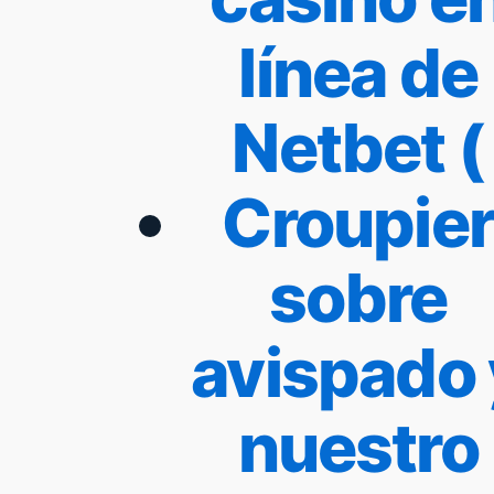
línea de
Netbet (
Croupier
sobre
avispado 
nuestro