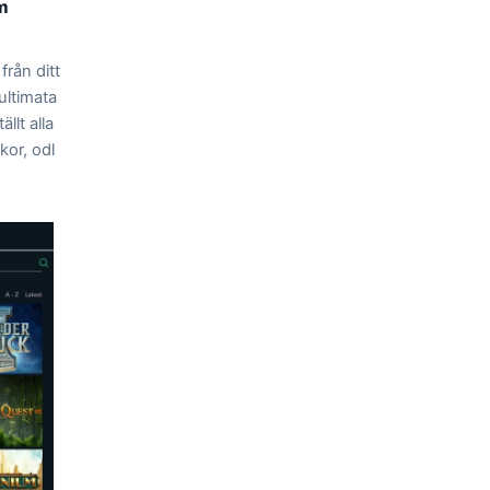
m
från ditt
 ultimata
lt alla
kor, odl