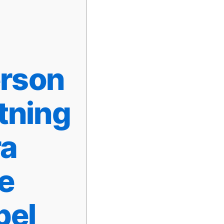
rson
ftning
ra
e
pel