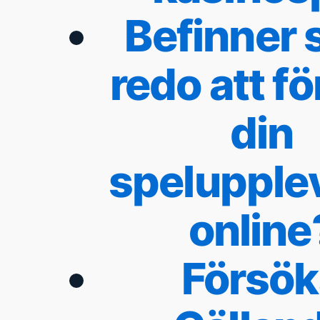
Befinner 
redo att fö
din
spelupple
online
Försök