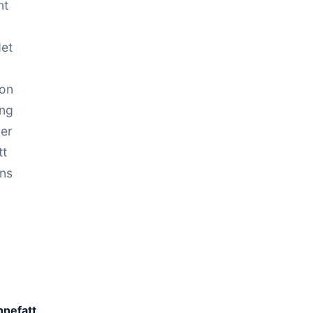
nt
et
non
ing
der
tt
ens
nnefatt