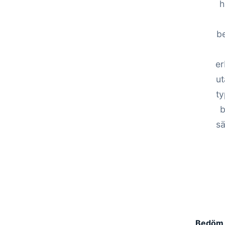
h
b
er
ut
ty
b
sä
Bedöm s