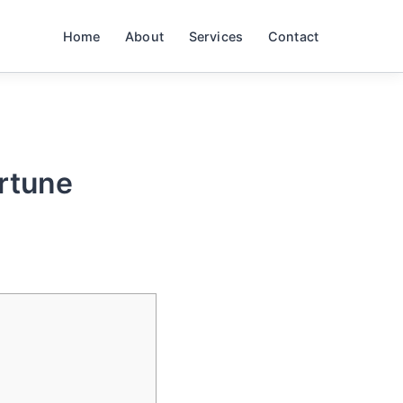
Home
About
Services
Contact
rtune