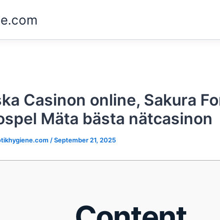
ne.com
ka Casinon online, Sakura Fo
ospel Mäta bästa nätcasinon
tikhygiene.com
/
September 21, 2025
Content