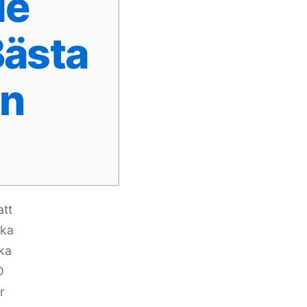
de
Bästa
on
att
uka
ka
D
r