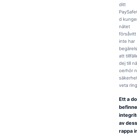
ditt
PaySafe
d kunge
nätet
försåvitt
inte har
begärel
att tillfäl
dej till 
oerhör n
säkerhet
veta rin
Ett a d
befinne
integri
av dess
rappa i