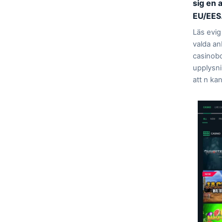
sig en
EU/EES
Läs evig 
valda a
casinobo
upplysni
att n ka