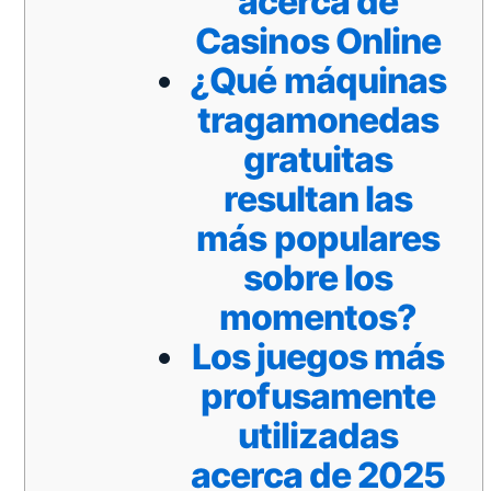
acerca de
Casinos Online
¿Qué máquinas
tragamonedas
gratuitas
resultan las
más populares
sobre los
momentos?
Los juegos más
profusamente
utilizadas
acerca de 2025