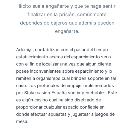
ilícito suele engañarte y que te haga sentir
finalizar en la prisión, comúnmente
dependes de cajeros que ademí¡s pueden
engañarte.
Ademí¡s, contabilizan con el pasar del tiempo
establecimiento acerca del esparcimiento serio
con el fin de localizar una vez que algún cliente
posee inconvenientes sobre esparcimiento y lo
remiten a organismos cual brinden soporte en tal
caso. Los protocolos de empuje implementados
por Stake casino España son impenetrables. Este
es algún casino cual ha sido diseí±ado de
proporcionar cualquier espacio confiable en
donde efectuar apuestas y juguetear a juegos de
mesa.