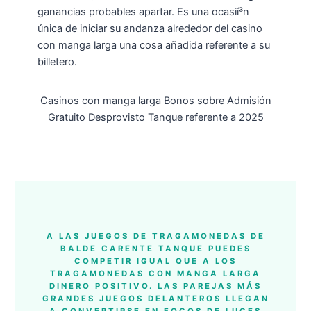
ganancias probables apartar. Es una ocasií³n
única de iniciar su andanza alrededor del casino
con manga larga una cosa añadida referente a su
billetero.
Casinos con manga larga Bonos sobre Admisión
Gratuito Desprovisto Tanque referente a 2025
A LAS JUEGOS DE TRAGAMONEDAS DE
BALDE CARENTE TANQUE PUEDES
COMPETIR IGUAL QUE A LOS
TRAGAMONEDAS CON MANGA LARGA
DINERO POSITIVO. LAS PAREJAS MÁS
GRANDES JUEGOS DELANTEROS LLEGAN
A CONVERTIRSE EN FOCOS DE LUCES