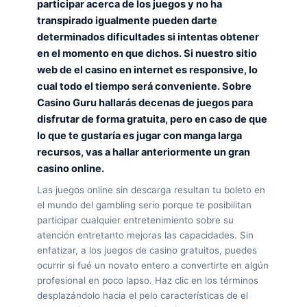
participar acerca de los juegos y no ha
transpirado igualmente pueden darte
determinados dificultades si intentas obtener
en el momento en que dichos. Si nuestro sitio
web de el casino en internet es responsive, lo
cual todo el tiempo será conveniente. Sobre
Casino Guru hallarás decenas de juegos para
disfrutar de forma gratuita, pero en caso de que
lo que te gustaría es jugar con manga larga
recursos, vas a hallar anteriormente un gran
casino online.
Las juegos online sin descarga resultan tu boleto en
el mundo del gambling serio porque te posibilitan
participar cualquier entretenimiento sobre su
atención entretanto mejoras las capacidades. Sin
enfatizar, a los juegos de casino gratuitos, puedes
ocurrir si fué un novato entero a convertirte en algún
profesional en poco lapso. Haz clic en los términos
desplazándolo hacia el pelo características de el