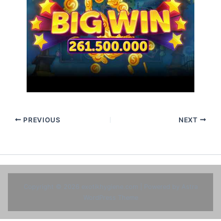
PREVIOUS
NEXT
Copyright © 2026 exotikhygiene.com | Powered by
Astra
WordPress Theme