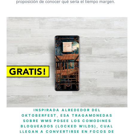
proposición de conocer qué serí­a el tiempo margen.
INSPIRADA ALREDEDOR DEL
OKTOBERFEST, ESA TRAGAMONEDAS
SOBRE WMS POSEE LOS COMODINES
BLOQUEADOS (LOCKED WILDS), CUAL
LLEGAN A CONVERTIRSE EN FOCOS DE