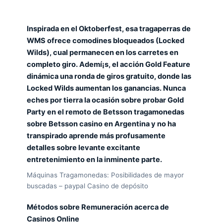
Inspirada en el Oktoberfest, esa tragaperras de
WMS ofrece comodines bloqueados (Locked
Wilds), cual permanecen en los carretes en
completo giro. Ademí¡s, el acción Gold Feature
dinámica una ronda de giros gratuito, donde las
Locked Wilds aumentan los ganancias. Nunca
eches por tierra la ocasión sobre probar Gold
Party en el remoto de Betsson tragamonedas
sobre Betsson casino en Argentina y no ha
transpirado aprende más profusamente
detalles sobre levante excitante
entretenimiento en la inminente parte.
Máquinas Tragamonedas: Posibilidades de mayor
buscadas – paypal Casino de depósito
Métodos sobre Remuneración acerca de
Casinos Online