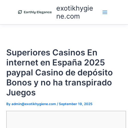
Skip
exotikhygie
to
ne.com
content
Superiores Casinos En
internet en España 2025
paypal Casino de depósito
Bonos y no ha transpirado
Juegos
By
admin@exotikhygiene.com
/
September 19, 2025