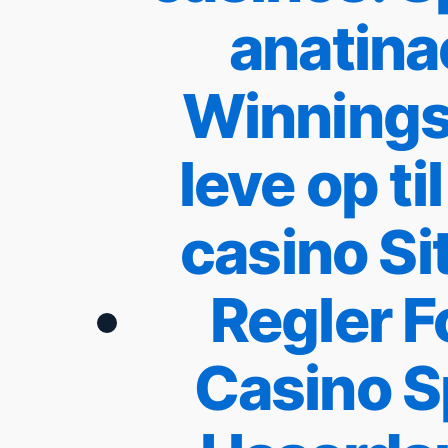
anatina
Winnings
leve op ti
casino Si
Regler F
Casino S