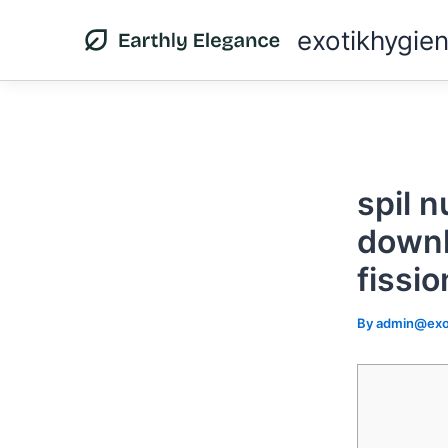
Skip
exotikhygie
to
content
spil n
downl
fissi
By
admin@exo