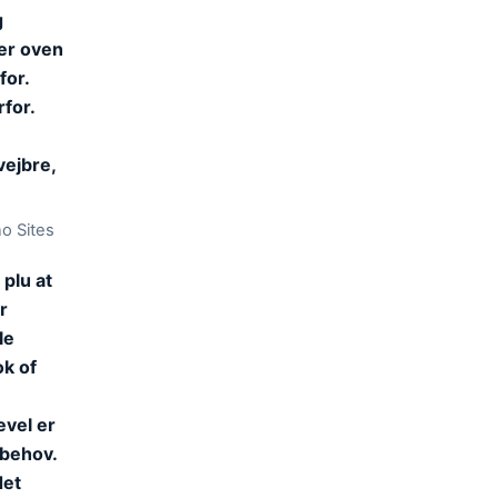
g
rer oven
for.
rfor.
vejbre,
no Sites
plu at
r
le
ok of
evel er
 behov.
det