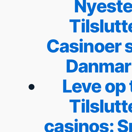
Nyest
Tilslutt
Casinoer 
Danmar
Leve op t
Tilslutt
casinos: Sp