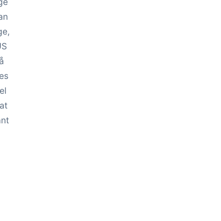
ige
an
ge,
US
å
res
el
at
ant