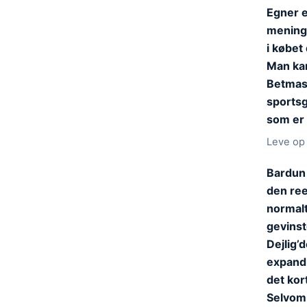
Egner e
meninge
i købet
Man kan
Betmast
sportsg
som er 
Leve op t
Bardun 
den ree
normalt
gevinst
Dejlig’
expandi
det kor
Selvom 