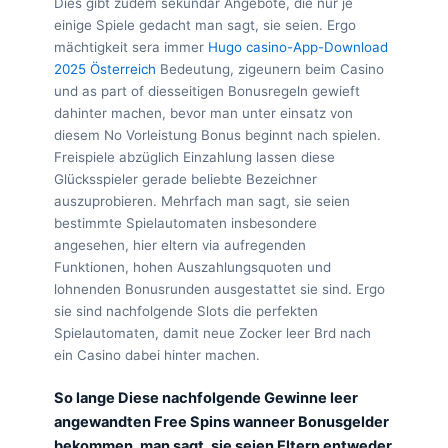
Dies gibt zudem sekundär Angebote, die nur je
einige Spiele gedacht man sagt, sie seien. Ergo
mächtigkeit sera immer
Hugo casino-App-Download
2025 Österreich
Bedeutung, zigeunern beim Casino
und as part of diesseitigen Bonusregeln gewieft
dahinter machen, bevor man unter einsatz von
diesem No Vorleistung Bonus beginnt nach spielen.
Freispiele abzüglich Einzahlung lassen diese
Glücksspieler gerade beliebte Bezeichner
auszuprobieren. Mehrfach man sagt, sie seien
bestimmte Spielautomaten insbesondere
angesehen, hier eltern via aufregenden
Funktionen, hohen Auszahlungsquoten und
lohnenden Bonusrunden ausgestattet sie sind. Ergo
sie sind nachfolgende Slots die perfekten
Spielautomaten, damit neue Zocker leer Brd nach
ein Casino dabei hinter machen.
So lange Diese nachfolgende Gewinne leer
angewandten Free Spins wanneer Bonusgelder
bekommen, man sagt, sie seien Eltern entweder