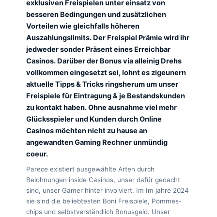
exklusiven Freispielen unter einsatz von
besseren Bedingungen und zusätzlichen
Vorteilen wie gleichfalls höheren
Auszahlungslimits. Der Freispiel Prämie wird ihr
jedweder sonder Präsent eines Erreichbar
Casinos. Darüber der Bonus via alleinig Drehs
vollkommen eingesetzt sei, lohnt es zigeunern
aktuelle Tipps & Tricks ringsherum um unser
Freispiele für Eintragung & je Bestandskunden
zu kontakt haben. Ohne ausnahme viel mehr
Glücksspieler und Kunden durch Online
Casinos möchten nicht zu hause an
angewandten Gaming Rechner unmündig
coeur.
Parece existiert ausgewählte Arten durch
Belohnungen inside Casinos, unser dafür gedacht
sind, unser Gamer hinter involviert. Im Im jahre 2024
sie sind die beliebtesten Boni Freispiele, Pommes-
chips und selbstverständlich Bonusgeld. Unser