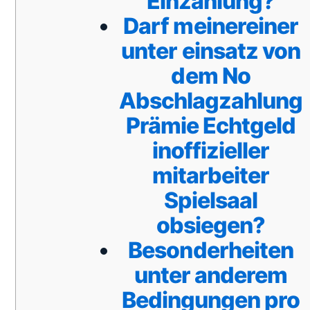
Einzahlung?
Darf meinereiner
unter einsatz von
dem No
Abschlagzahlung
Prämie Echtgeld
inoffizieller
mitarbeiter
Spielsaal
obsiegen?
Besonderheiten
unter anderem
Bedingungen pro