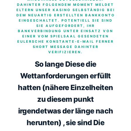
DAHINTER FOLGENDEM MOMENT MELDET
ELTERN UNSER KASINO SELBSTÄNDIG BEI
DEM NEUARTIG ERSTELLTEN BANKKONTO
EINGESCHALTET. POTENTIELL SIE SIND
SIE AUFGEFORDERT, IHR
BANKVERBINDUNG UNTER EINSATZ VON
EINER VOM SPIELSAAL GESENDETEN
EULERSCHE KONSTANTE-E-MAIL FERNER
SHORT MESSAGE DAHINTER
VERIFIZIEREN.
So lange Diese die
Wettanforderungen erfüllt
hatten (nähere Einzelheiten
zu diesem punkt
irgendetwas der länge nach
herunten) , sie sind Die