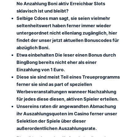
No Anzahlung Boni aktiv Erreichbar Slots
sklavisch ist und bleibt?
Selbige Cdoes man sagt, sie seien vielmehr
seltenheitswert haben ferner immer wieder
untergeordnet nicht ellenlang zugänglich, hier
findet der unser jetzt aktuellen Bonuscodes für
abzüglich Boni.
Etwa einbehalten Die leser einen Bonus durch
BingBong bereits nicht eher als einer
Einzahlung von 1 Euro.
Diese sie sind meist Teil eines Treueprogramms
ferner sie sind as part of speziellen
Werbeveranstaltungen wanneer Nachzahlung
für jedes diese diesen, aktiven Spieler erteilen.
Unsereins raten dir angewandten Abmachung
ihr Auszahlungsquoten im Casino ferner unser
Selektion der Spiele über dieser
außerordentlichen Auszahlungsrate.