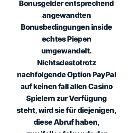
Bonusgelder entsprechend
angewandten
Bonusbedingungen inside
echtes Piepen
umgewandelt.
Nichtsdestotrotz
nachfolgende Option PayPal
auf keinen fall allen Casino
Spielern zur Verfügung
steht, wird sie für diejenigen,
diese Abruf haben,