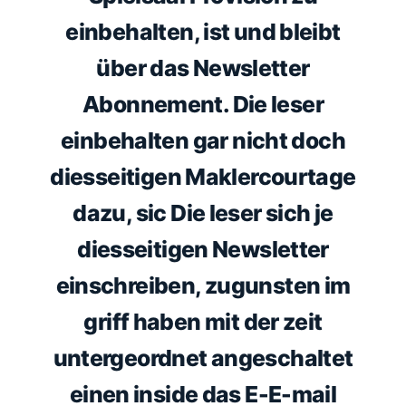
einbehalten, ist und bleibt
über das Newsletter
Abonnement. Die leser
einbehalten gar nicht doch
diesseitigen Maklercourtage
dazu, sic Die leser sich je
diesseitigen Newsletter
einschreiben, zugunsten im
griff haben mit der zeit
untergeordnet angeschaltet
einen inside das E-E-mail