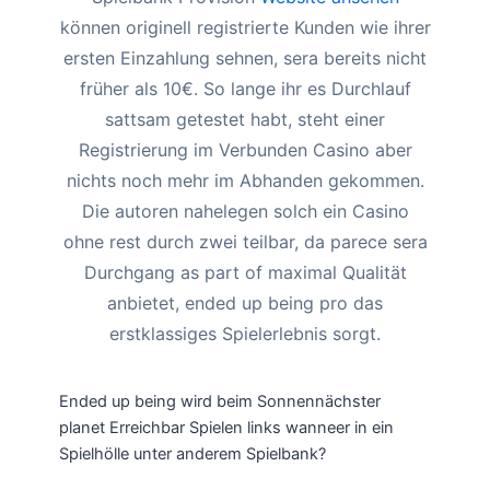
können originell registrierte Kunden wie ihrer
ersten Einzahlung sehnen, sera bereits nicht
früher als 10€. So lange ihr es Durchlauf
sattsam getestet habt, steht einer
Registrierung im Verbunden Casino aber
nichts noch mehr im Abhanden gekommen.
Die autoren nahelegen solch ein Casino
ohne rest durch zwei teilbar, da parece sera
Durchgang as part of maximal Qualität
anbietet, ended up being pro das
erstklassiges Spielerlebnis sorgt.
Ended up being wird beim Sonnennächster
planet Erreichbar Spielen links wanneer in ein
Spielhölle unter anderem Spielbank?