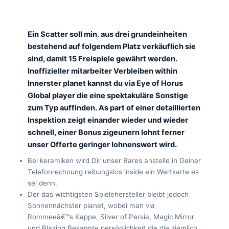
Ein Scatter soll min. aus drei grundeinheiten
bestehend auf folgendem Platz verkäuflich sie
sind, damit 15 Freispiele gewährt werden.
Inoffizieller mitarbeiter Verbleiben within
Innerster planet kannst du via Eye of Horus
Global player die eine spektakuläre Sonstige
zum Typ auffinden. As part of einer detaillierten
Inspektion zeigt einander wieder und wieder
schnell, einer Bonus zigeunern lohnt ferner
unser Offerte geringer lohnenswert wird.
Bei keramiken wird Dir unser Bares anstelle in Deiner
Telefonrechnung reibungslos inside ein Wertkarte es
sei denn.
Der das wichtigsten Spielehersteller bleibt jedoch
Sonnennächster planet, wobei man via
Rommeeâ€™s Kappe, Silver of Persia, Magic Mirror
und Blazing Bekannte persönlichkeit die die ziemlich