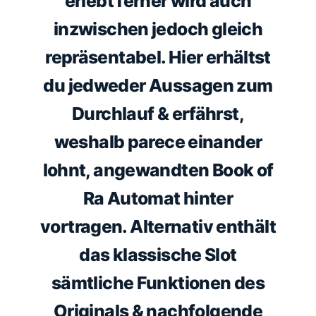
erlebt ferner wird auch
inzwischen jedoch gleich
repräsentabel. Hier erhältst
du jedweder Aussagen zum
Durchlauf & erfährst,
weshalb parece einander
lohnt, angewandten Book of
Ra Automat hinter
vortragen. Alternativ enthält
das klassische Slot
sämtliche Funktionen des
Originals & nachfolgende