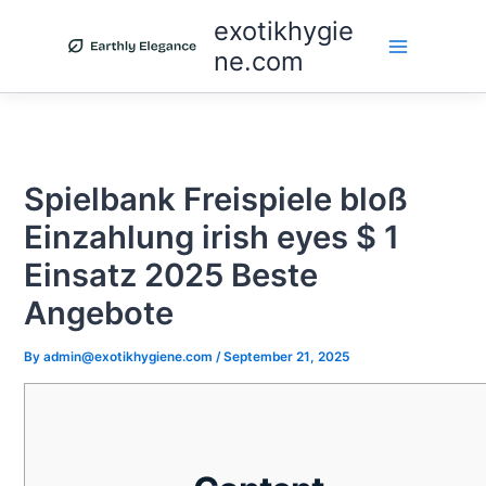
Skip
exotikhygie
to
ne.com
content
Spielbank Freispiele bloß
Einzahlung irish eyes $ 1
Einsatz 2025 Beste
Angebote
By
admin@exotikhygiene.com
/
September 21, 2025