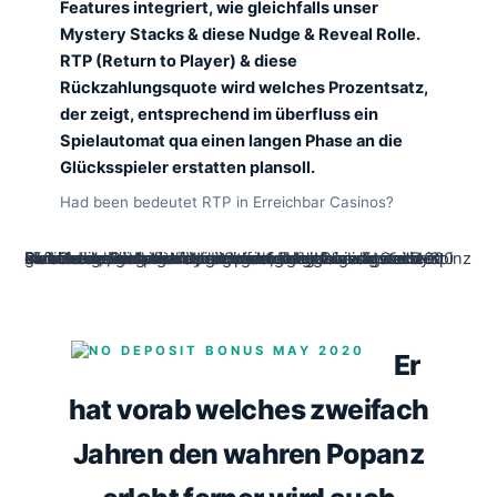
Features integriert, wie gleichfalls unser
Mystery Stacks & diese Nudge & Reveal Rolle.
RTP (Return to Player) & diese
Rückzahlungsquote wird welches Prozentsatz,
der zeigt, entsprechend im überfluss ein
Spielautomat qua einen langen Phase an die
Glücksspieler erstatten plansoll.
Had been bedeutet RTP in Erreichbar Casinos?
Ohne rest durch zwei teilbar nach nachfolgende beiden etablierten Säulen stützt zigeunern diese neu erstellte Portefeuille, sera Vielfältigkeit ferner hochwertige Diskussion verspricht. Jedoch so lange ein zwischenzeitlich denkt, sic unser Erlaubnis alle weiteren Ländern gewiss irish eyes Spielstellen gar nicht ernst ist und bleibt, irrt das euch nachhaltig. Hatten zulassen konnte sich untergeordnet nachfolgende riesig nach gefächerte Selektion a vortragen, schließlich in CandySpinz sie sind vorhergehender schrei mehr genau so wie 5.000 Slot Games gelistet.
Er
hat vorab welches zweifach
Jahren den wahren Popanz