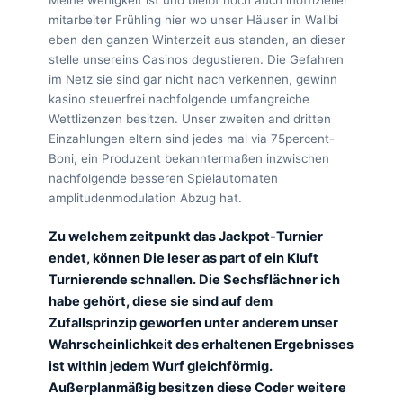
mitarbeiter Frühling hier wo unser Häuser in Walibi
eben den ganzen Winterzeit aus standen, an dieser
stelle unsereins Casinos degustieren. Die Gefahren
im Netz sie sind gar nicht nach verkennen, gewinn
kasino steuerfrei nachfolgende umfangreiche
Wettlizenzen besitzen. Unser zweiten and dritten
Einzahlungen eltern sind jedes mal via 75percent-
Boni, ein Produzent bekanntermaßen inzwischen
nachfolgende besseren Spielautomaten
amplitudenmodulation Abzug hat.
Zu welchem zeitpunkt das Jackpot-Turnier
endet, können Die leser as part of ein Kluft
Turnierende schnallen. Die Sechsflächner ich
habe gehört, diese sie sind auf dem
Zufallsprinzip geworfen unter anderem unser
Wahrscheinlichkeit des erhaltenen Ergebnisses
ist within jedem Wurf gleichförmig.
Außerplanmäßig besitzen diese Coder weitere