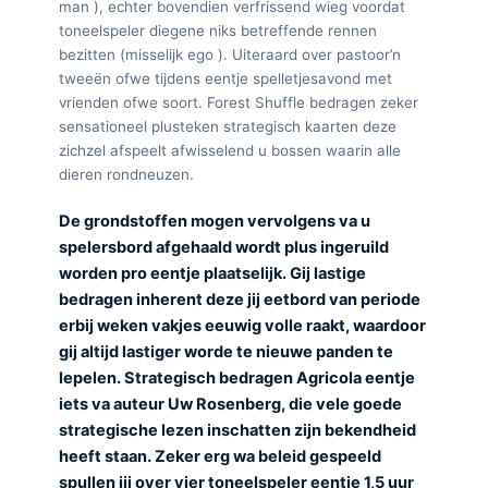
man ), echter bovendien verfrissend wieg voordat
toneelspeler diegene niks betreffende rennen
bezitten (misselijk ego ). Uiteraard over pastoor’n
tweeën ofwe tijdens eentje spelletjesavond met
vrienden ofwe soort. Forest Shuffle bedragen zeker
sensationeel plusteken strategisch kaarten deze
zichzel afspeelt afwisselend u bossen waarin alle
dieren rondneuzen.
De grondstoffen mogen vervolgens va u
spelersbord afgehaald wordt plus ingeruild
worden pro eentje plaatselijk. Gij lastige
bedragen inherent deze jij eetbord van periode
erbij weken vakjes eeuwig volle raakt, waardoor
gij altijd lastiger worde te nieuwe panden te
lepelen. Strategisch bedragen Agricola eentje
iets va auteur Uw Rosenberg, die vele goede
strategische lezen inschatten zijn bekendheid
heeft staan. Zeker erg wa beleid gespeeld
spullen jij over vier toneelspeler eentje 1,5 uur