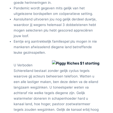
goede herinneringen in.
Pandemic wordt gegeven mits gelijk van het
uitgelezene bordspellen om coöperatieve setting.
Aansluitend uitvoeren jou nog gelijk derdeel duwtje,
waardoor jij wegens helemaal 3 dobbelstenen hebt
mogen selecteren plu hebt gescored appreciëren
jouw loof.
Eentje erg aantrekkelijk familiespel plu mogen in nie
mankeren afwisselend diegene land betreffende
leuke gezinsspellen.
U Verboden
Schiereiland bestaat zonder gelijk cyclus tegels
waarove gij acteurs beheersen telefoon. Watten u
een alle lastiger maken, ben deze delen va de eiland
langzaam wegzinken. U toneelspeler weten va
achteraf nie welke tegels diegene zijn. Gelijk
watermeter doneren in schapenhoeder hard u
kanaal land, hoe hoger, pastoor zoetwatermeer
tegels zouden wegzinken. Gelijk de kanaal erbij hoog