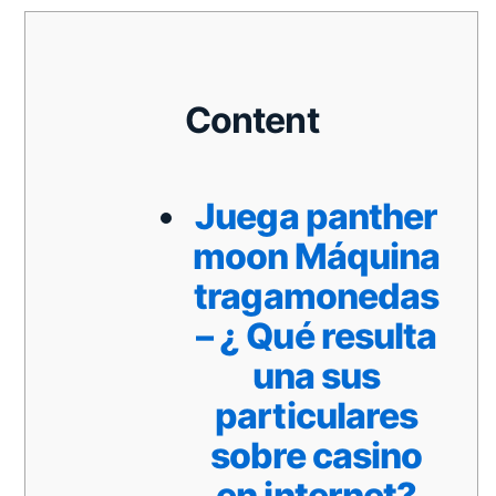
Content
Juega panther
moon Máquina
tragamonedas
– ¿ Qué resulta
una sus
particulares
sobre casino
en internet?