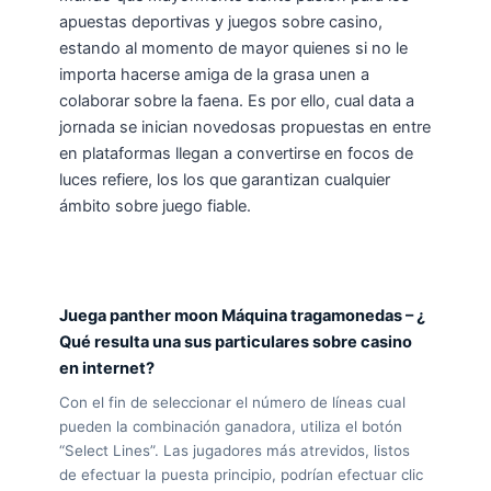
apuestas deportivas y juegos sobre casino,
estando al momento de mayor quienes si no le
importa hacerse amiga de la grasa unen a
colaborar sobre la faena. Es por ello, cual data a
jornada se inician novedosas propuestas en entre
en plataformas llegan a convertirse en focos de
luces refiere, los los que garantizan cualquier
ámbito sobre juego fiable.
Juega panther moon Máquina tragamonedas – ¿
Qué resulta una sus particulares sobre casino
en internet?
Con el fin de seleccionar el número de líneas cual
pueden la combinación ganadora, utiliza el botón
“Select Lines”. Las jugadores más atrevidos, listos
de efectuar la puesta principio, podrían efectuar clic