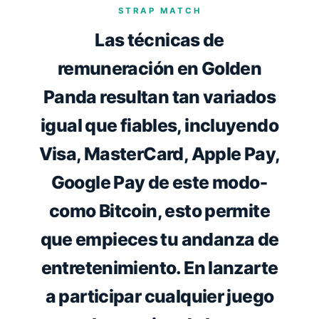
STRAP MATCH
Las técnicas de
remuneración en Golden
Panda resultan tan variados
igual que fiables, incluyendo
Visa, MasterCard, Apple Pay,
Google Pay de este modo­
como Bitcoin, esto permite
que empieces tu andanza de
entretenimiento. En lanzarte
a participar cualquier juego