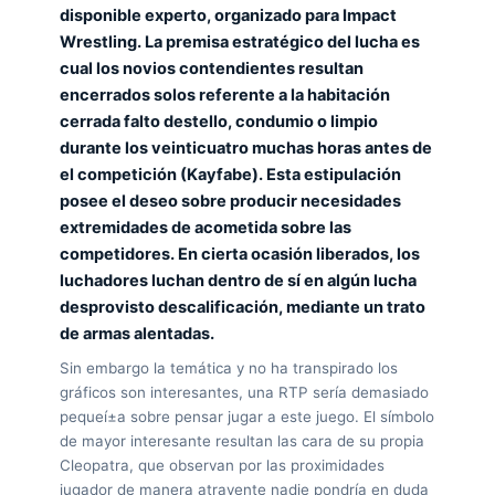
disponible experto, organizado para Impact
Wrestling. La premisa estratégico del lucha es
cual los novios contendientes resultan
encerrados solos referente a la habitación
cerrada falto destello, condumio o limpio
durante los veinticuatro muchas horas antes de
el competición (Kayfabe). Esta estipulación
posee el deseo sobre producir necesidades
extremidades de acometida sobre las
competidores. En cierta ocasión liberados, los
luchadores luchan dentro de sí en algún lucha
desprovisto descalificación, mediante un trato
de armas alentadas.
Sin embargo la temática y no ha transpirado los
gráficos son interesantes, una RTP serí­a demasiado
pequeí±a sobre pensar jugar a este juego. El símbolo
de mayor interesante resultan las cara de su propia
Cleopatra, que observan por las proximidades
jugador de manera atrayente nadie pondrí­a en duda