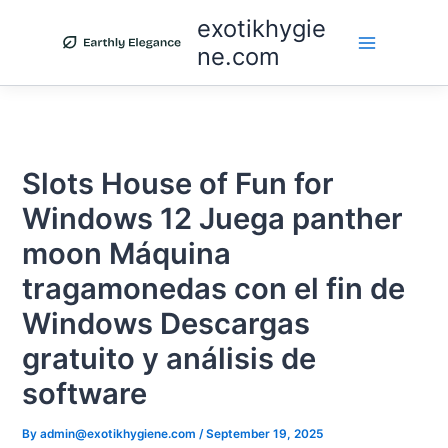
Skip
exotikhygie
to
ne.com
content
Slots House of Fun for
Windows 12 Juega panther
moon Máquina
tragamonedas con el fin de
Windows Descargas
gratuito y análisis de
software
By
admin@exotikhygiene.com
/
September 19, 2025