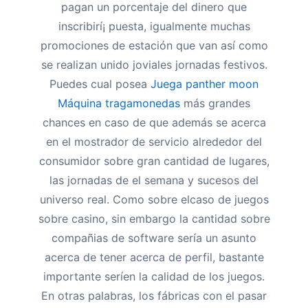
pagan un porcentaje del dinero que
inscribirí¡ puesta, igualmente muchas
promociones de estación que van así­ como
se realizan unido joviales jornadas festivos.
Puedes cual posea
Juega panther moon
Máquina tragamonedas
más grandes
chances en caso de que además se acerca
en el mostrador de servicio alrededor del
consumidor sobre gran cantidad de lugares,
las jornadas de el semana y sucesos del
universo real. Como sobre elcaso de juegos
sobre casino, sin embargo la cantidad sobre
compañias de software serí­a un asunto
acerca de tener acerca de perfil, bastante
importante serí­en la calidad de los juegos.
En otras palabras, los fábricas con el pasar