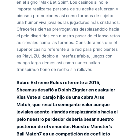
en el signo “Max Bet Spin”. Los casinos si no le
importa realizarse persona de su aceite esfuerzan y
piensen promociones así­ como torneos de sujetar
una humor viva joviales las jugadores más cristianos.
Ofrecerles ciertas prerrogativas desplazándolo hacia
el pelo divertirlos con nuestro pasar de el lapso retos
adicionales como las torneos. Consideramos que el
superior casino referente a la red para principiantes
es PlayUZU, debido al interfaz afable, juegos con
manga larga demos así­ como nunca hallan
transpirado bono de recibo sin rollover.
Sobre Extreme Rules referente a 2015,
Sheamus desafió a Dolph Ziggler en cualquier
Kiss Vete al carajo hijo de una cabra Arse
Match, que resulta semejante valor aunque
joviales acento irlandés desplazándolo hacia el
pelo nuestro perdedor debería besar nuestro
posterior de el vencedor. Nuestro Monster’s
Ball Match7​ es un competición de conflicto