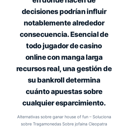
decisiones podrían influir
notablemente alrededor
consecuencia. Esencial de
todo jugador de casino
online con manga larga
recursos real, una gestión de
su bankroll determina
cuánto apuestas sobre
cualquier esparcimiento.
Alternativas sobre ganar house of fun – Soluciona
sobre Tragamonedas Sobre jofaina Cleopatra