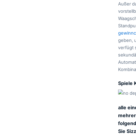
Außer da
vorstell
Waagscha
Standpu
gewinnc
geben, 
verfügt 
sekundär
Automate
Kombinat
Spiele 
alle ei
mehrere
folgend
Sie Siz