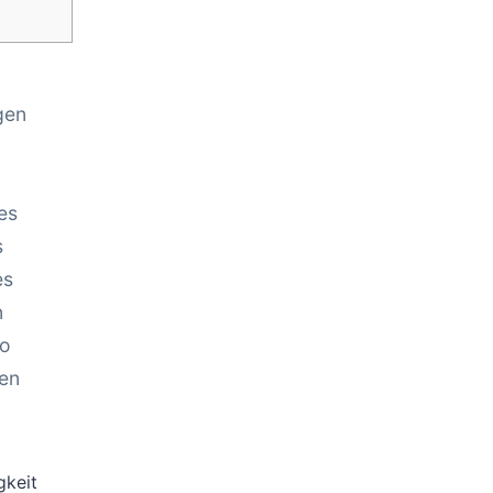
gen
es
s
es
n
to
pen
gkeit