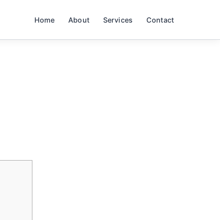
Home
About
Services
Contact