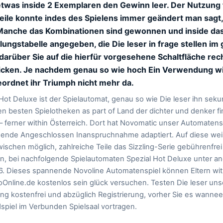
twas inside 2 Exemplaren den Gewinn leer. Der Nutzung 
eile konnte indes des Spielens immer geändert man sagt,
 Manche das Kombinationen sind gewonnen und inside da
ungstabelle angegeben, die Die leser in frage stellen im g
darüber Sie auf die hierfür vorgesehene Schaltfläche rec
icken. Je nachdem genau so wie hoch Ein Verwendung wird
ordnet ihr Triumph nicht mehr da.
 Hot Deluxe ist der Spielautomat, genau so wie Die leser ihn sek
en besten Spielotheken as part of Land der dichter und denker f
 ferner within Österreich. Dort hat Novomatic unser Automatensp
gende Angeschlossen Inanspruchnahme adaptiert. Auf diese weis
wischen möglich, zahlreiche Teile das Sizzling-Serie gebührenfrei
n, bei nachfolgende Spielautomaten Spezial Hot Deluxe unter a
 6. Dieses spannende Novoline Automatenspiel können Eltern wit
oOnline.de kostenlos sein glück versuchen. Testen Die leser uns
g kostenfrei und abzüglich Registrierung, vorher Sie es wannee
spiel im Verbunden Spielsaal vortragen.