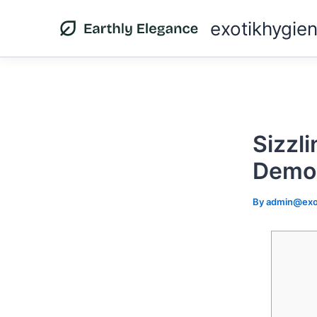
Skip
exotikhygie
to
content
Sizzl
Demon
By
admin@exo