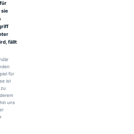
für
 sie
s
riff
hter
, fällt
undär
inden
iel für
e ist
 zu
nderem
hin uns
er
r