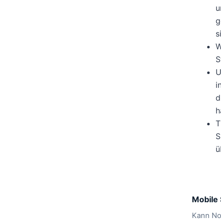
u
g
s
W
S
U
i
d
h
T
S
ü
Mobile 
Kann No