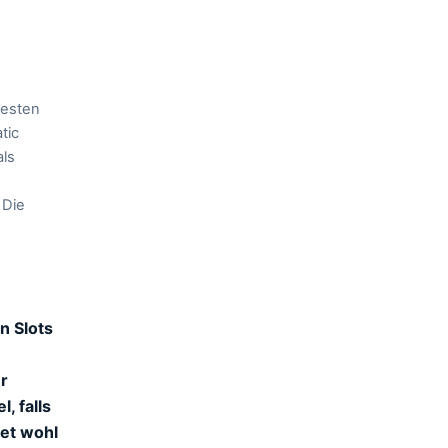
besten
tic
als
s
 Die
n Slots
r
, falls
tet wohl