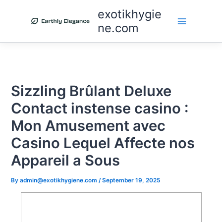
Skip
exotikhygie
to
ne.com
content
Sizzling Brûlant Deluxe
Contact instense casino :
Mon Amusement avec
Casino Lequel Affecte nos
Appareil a Sous
By
admin@exotikhygiene.com
/
September 19, 2025