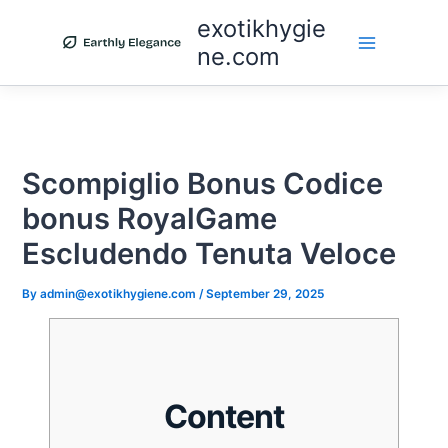
Skip
exotikhygie
to
ne.com
content
Scompiglio Bonus Codice
bonus RoyalGame
Escludendo Tenuta Veloce
By
admin@exotikhygiene.com
/
September 29, 2025
Content