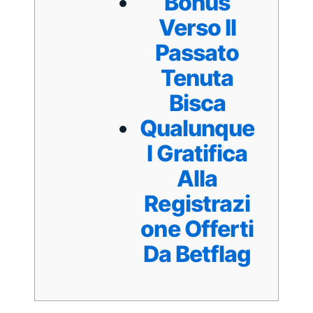
Bonus
Verso Il
Passato
Tenuta
Bisca
Qualunque
I Gratifica
Alla
Registrazi
one Offerti
Da Betflag