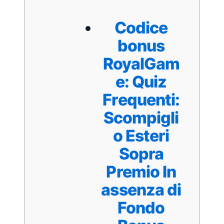
Codice
bonus
RoyalGam
e: Quiz
Frequenti:
Scompigli
o Esteri
Sopra
Premio In
assenza di
Fondo