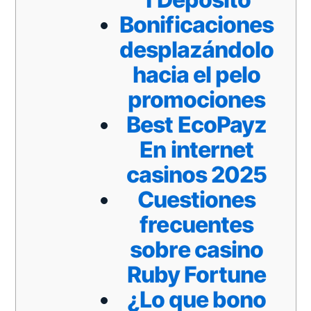
Bonificaciones
desplazándolo
hacia el pelo
promociones
Best EcoPayz
En internet
casinos 2025
Cuestiones
frecuentes
sobre casino
Ruby Fortune
¿Lo que bono