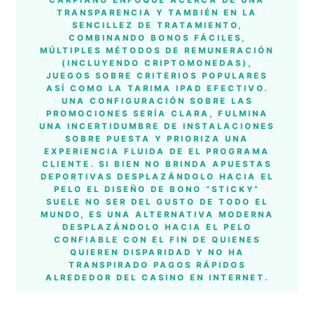
CARPIANO ENFOQUE ACERCA DE UNA
TRANSPARENCIA Y TAMBIÉN EN LA
SENCILLEZ DE TRATAMIENTO,
COMBINANDO BONOS FÁCILES,
MÚLTIPLES MÉTODOS DE REMUNERACIÓN
(INCLUYENDO CRIPTOMONEDAS),
JUEGOS SOBRE CRITERIOS POPULARES
ASÍ­ COMO LA TARIMA IPAD EFECTIVO.
UNA CONFIGURACIÓN SOBRE LAS
PROMOCIONES SERÍ­A CLARA, FULMINA
UNA INCERTIDUMBRE DE INSTALACIONES
SOBRE PUESTA Y PRIORIZA UNA
EXPERIENCIA FLUIDA DE EL PROGRAMA
CLIENTE. SI BIEN NO BRINDA APUESTAS
DEPORTIVAS DESPLAZÁNDOLO HACIA EL
PELO EL DISEÑO DE BONO “STICKY”
SUELE NO SER DEL GUSTO DE TODO EL
MUNDO, ES UNA ALTERNATIVA MODERNA
DESPLAZÁNDOLO HACIA EL PELO
CONFIABLE CON EL FIN DE QUIENES
QUIEREN DISPARIDAD Y NO HA
TRANSPIRADO PAGOS RÁPIDOS
ALREDEDOR DEL CASINO EN INTERNET.