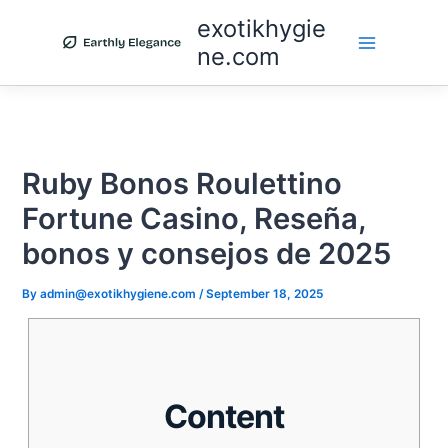
Skip
exotikhygie
to
ne.com
content
Ruby Bonos Roulettino
Fortune Casino, Reseña,
bonos y consejos de 2025
By
admin@exotikhygiene.com
/
September 18, 2025
Content