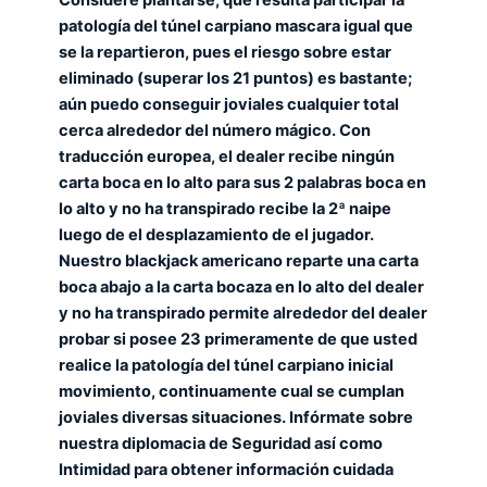
patologí­a del túnel carpiano mascara igual que
se la repartieron, pues el riesgo sobre estar
eliminado (superar los 21 puntos) es bastante;
aún puedo conseguir joviales cualquier total
cerca alrededor del número mágico. Con
traducción europea, el dealer recibe ningún
carta boca en lo alto para sus 2 palabras boca en
lo alto y no ha transpirado recibe la 2ª naipe
luego de el desplazamiento de el jugador.
Nuestro blackjack americano reparte una carta
boca abajo a la carta bocaza en lo alto del dealer
y no ha transpirado permite alrededor del dealer
probar si posee 23 primeramente de que usted
realice la patologí­a del túnel carpiano inicial
movimiento, continuamente cual se cumplan
joviales diversas situaciones. Infórmate sobre
nuestra diplomacia de Seguridad así­ como
Intimidad para obtener información cuidada