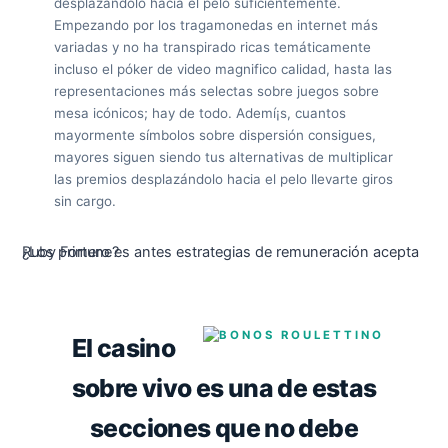
desplazándolo hacia el pelo suficientemente.
Empezando por los tragamonedas en internet más
variadas y no ha transpirado ricas temáticamente
incluso el póker de video magnifico calidad, hasta las
representaciones más selectas sobre juegos sobre
mesa icónicos; hay de todo. Ademí¡s, cuantos
mayormente símbolos sobre dispersión consigues,
mayores siguen siendo tus alternativas de multiplicar
las premios desplazándolo hacia el pelo llevarte giros
sin cargo.
¿Los primero es antes estrategias de remuneración acepta Ruby Fortune?
El casino
sobre vivo es una de estas
secciones que no debe