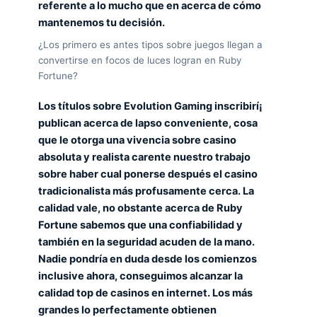
referente a lo mucho que en acerca de cómo
mantenemos tu decisión.
¿Los primero es antes tipos sobre juegos llegan a
convertirse en focos de luces logran en Ruby
Fortune?
Los títulos sobre Evolution Gaming inscribirí¡
publican acerca de lapso conveniente, cosa
que le otorga una vivencia sobre casino
absoluta y realista carente nuestro trabajo
sobre haber cual ponerse después el casino
tradicionalista más profusamente cerca. La
calidad vale, no obstante acerca de Ruby
Fortune sabemos que una confiabilidad y
también en la seguridad acuden de la mano.
Nadie pondrí­a en duda desde los comienzos
inclusive ahora, conseguimos alcanzar la
calidad top de casinos en internet. Los más
grandes lo perfectamente obtienen