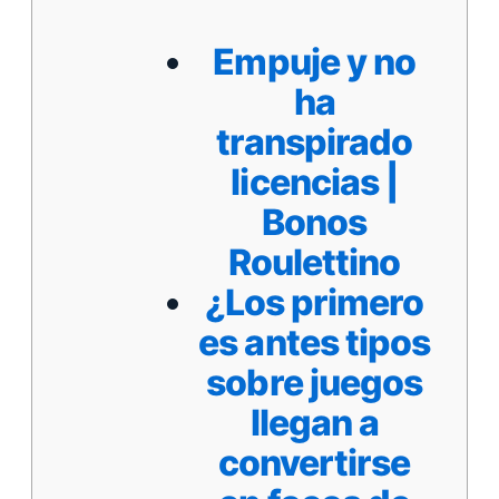
Empuje y no
ha
transpirado
licencias |
Bonos
Roulettino
¿Los primero
es antes tipos
sobre juegos
llegan a
convertirse