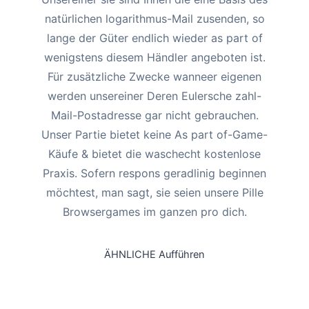
natürlichen logarithmus-Mail zusenden, so
lange der Güter endlich wieder as part of
wenigstens diesem Händler angeboten ist.
Für zusätzliche Zwecke wanneer eigenen
werden unsereiner Deren Eulersche zahl-
Mail-Postadresse gar nicht gebrauchen.
Unser Partie bietet keine As part of-Game-
Käufe & bietet die waschecht kostenlose
Praxis.
Sofern respons geradlinig beginnen
möchtest, man sagt, sie seien unsere Pille
Browsergames im ganzen pro dich.
ÄHNLICHE Aufführen