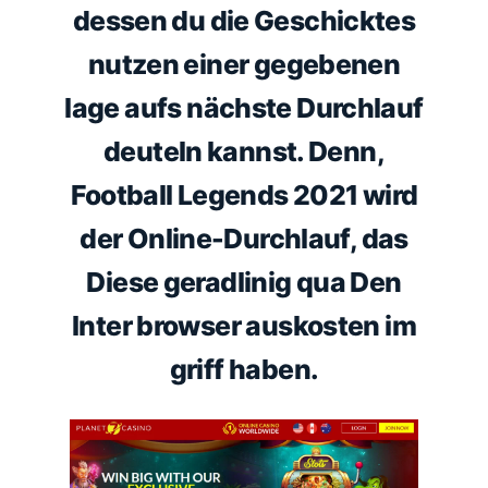
dessen du die Geschicktes
nutzen einer gegebenen
lage aufs nächste Durchlauf
deuteln kannst. Denn,
Football Legends 2021 wird
der Online-Durchlauf, das
Diese geradlinig qua Den
Inter browser auskosten im
griff haben.