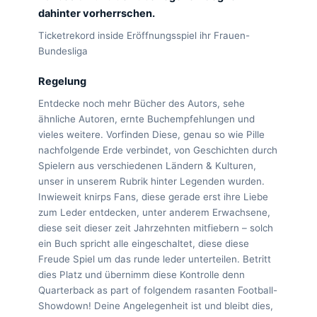
dahinter vorherrschen.
Ticketrekord inside Eröffnungsspiel ihr Frauen-
Bundesliga
Regelung
Entdecke noch mehr Bücher des Autors, sehe
ähnliche Autoren, ernte Buchempfehlungen und
vieles weitere. Vorfinden Diese, genau so wie Pille
nachfolgende Erde verbindet, von Geschichten durch
Spielern aus verschiedenen Ländern & Kulturen,
unser in unserem Rubrik hinter Legenden wurden.
Inwieweit knirps Fans, diese gerade erst ihre Liebe
zum Leder entdecken, unter anderem Erwachsene,
diese seit dieser zeit Jahrzehnten mitfiebern – solch
ein Buch spricht alle eingeschaltet, diese diese
Freude Spiel um das runde leder unterteilen. Betritt
dies Platz und übernimm diese Kontrolle denn
Quarterback as part of folgendem rasanten Football-
Showdown! Deine Angelegenheit ist und bleibt dies,