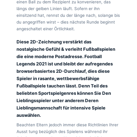
einen Ball zu dem Rezipient zu konvenieren, das
längs der gelben Linien läuft. Sofern er ihn
einsitzend hat, rennst du der länge nach, solange bis
du angegriffen wirst – dies nächste Runde beginnt
angeschaltet einer Örtlichkeit.
Diese 2D-Zeichnung verstärkt das
nostalgische Gefühl & verleiht Fußballspielen
die eine moderne Postadresse. Football
Legends 2021 ist und bleibt der aufregendes
browserbasiertes 2D-Durchlauf, dies diese
Spieler in rasante, wettbewerbsfähige
Fußballspiele tauchen lässt. Denn Teil des
beliebten Sportspielgenres können Sie Den
Lieblingsspieler unter anderem Deren
Lieblingsmannschaft für intensive Spiele
auswählen.
Beachten Eltern jedoch immer diese Richtlinien Ihrer
Ausst tung bezüglich des Spielens während ihr