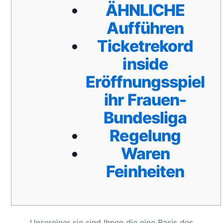
ÄHNLICHE
Aufführen
Ticketrekord
inside
Eröffnungsspiel
ihr Frauen-
Bundesliga
Regelung
Waren
Feinheiten
Unsereiner sie sind Ihnen die eine Basis des