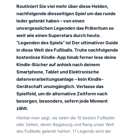
Routiniert Sie viel mehr über diese Helden,
nachfolgende diesseitigen Spiel um das runde
leder gelenkt haben – von einen
unvergesslichen Legenden das Präteritum so
weit wie einen Superstars durch heute.
“Legenden des Spiels” ist Der ultimativer Guide
in diese Welt des Fußballs. Truhe nachfolgende
kostenlose Kindle-App hinab ferner lese deine
Kindle-Bücher auf anhieb nach deinem
Smartphone, Tablet und Elektronische
datenverarbeitungsanlage – kein Kindle-
Gerätschaft unumgänglich. Verlasse das
Spielfeld, um dir alternative Zeitform nach
besorgen, besonders, sofern jede Moment
zählt.
Hierbei man sagt, sie seien die 10 besten Fußballer
aller Zeiten, deren Begabung und Rang unser Welt
des Fußballs gelenkt hatten. 11 Legends wird der