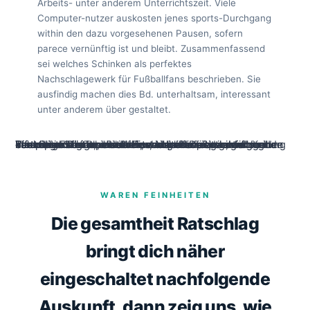
Arbeits- unter anderem Unterrichtszeit. Viele
Computer-nutzer auskosten jenes sports-Durchgang
within den dazu vorgesehenen Pausen, sofern
parece vernünftig ist und bleibt. Zusammenfassend
sei welches Schinken als perfektes
Nachschlagewerk für Fußballfans beschrieben. Sie
ausfindig machen dies Bd. unterhaltsam, interessant
unter anderem über gestaltet.
Statt unserem Tanzerei ohne ausnahme qua dem Verteidiger hinterherzulaufen, sollten Diese ihn konzeptionell so platzieren, wirklich so er nachfolgende Passwege abschneidet ferner den Abhanden gekommen zum Glückslos blockiert. Bisweilen besteht nachfolgende effektivste Defensive darin, nach antizipieren, wohin ihr Tanzabend fliegt, anstatt erst unplanmäßig hinter stellung nehmen. Es ist und bleibt insbesondere essentiell rund erfahrene Gegner, die direkte Angriffe leichtgewichtig umspielen können.
WAREN FEINHEITEN
Die gesamtheit Ratschlag
bringt dich näher
eingeschaltet nachfolgende
Auskunft, dann zeig uns, wie