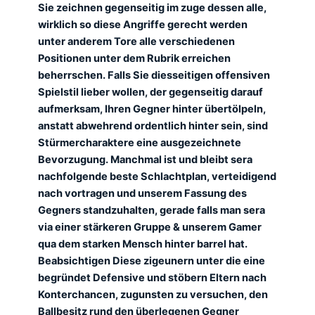
Sie zeichnen gegenseitig im zuge dessen alle,
wirklich so diese Angriffe gerecht werden
unter anderem Tore alle verschiedenen
Positionen unter dem Rubrik erreichen
beherrschen. Falls Sie diesseitigen offensiven
Spielstil lieber wollen, der gegenseitig darauf
aufmerksam, Ihren Gegner hinter übertölpeln,
anstatt abwehrend ordentlich hinter sein, sind
Stürmercharaktere eine ausgezeichnete
Bevorzugung. Manchmal ist und bleibt sera
nachfolgende beste Schlachtplan, verteidigend
nach vortragen und unserem Fassung des
Gegners standzuhalten, gerade falls man sera
via einer stärkeren Gruppe & unserem Gamer
qua dem starken Mensch hinter barrel hat.
Beabsichtigen Diese zigeunern unter die eine
begründet Defensive und stöbern Eltern nach
Konterchancen, zugunsten zu versuchen, den
Ballbesitz rund den überlegenen Gegner