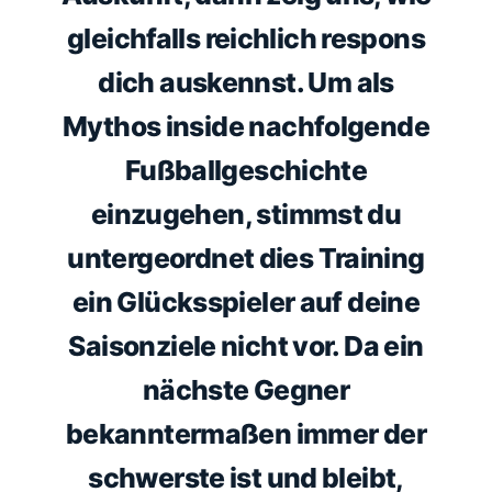
gleichfalls reichlich respons
dich auskennst. Um als
Mythos inside nachfolgende
Fußballgeschichte
einzugehen, stimmst du
untergeordnet dies Training
ein Glücksspieler auf deine
Saisonziele nicht vor. Da ein
nächste Gegner
bekanntermaßen immer der
schwerste ist und bleibt,