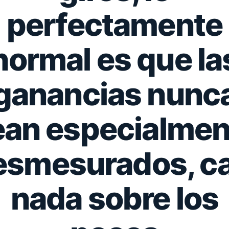
perfectamente
normal es que la
ganancias nunc
ean especialmen
esmesurados, ca
nada sobre los